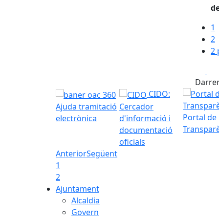
de
1
2
2 
Fa
Darrer
CIDO:
Ajuda tramitació
Cercador
Portal de
electrònica
d'informació i
Transpar
documentació
oficials
Anterior
Següent
1
2
Ajuntament
Alcaldia
Govern