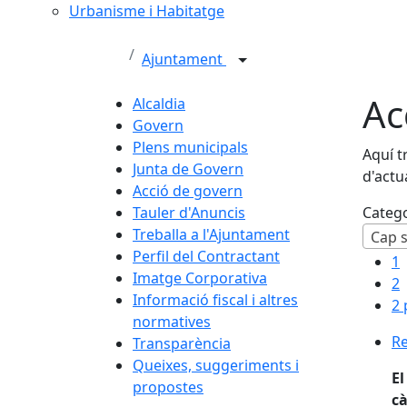
Urbanisme i Habitatge
Ajuntament
Ac
Alcaldia
Govern
Plens municipals
Aquí t
Junta de Govern
d'actu
Acció de govern
Tauler d'Anuncis
Categ
Treballa a l'Ajuntament
Cap s
Perfil del Contractant
1
Imatge Corporativa
2
Informació fiscal i altres
2 
normatives
Re
Transparència
Queixes, suggeriments i
El
propostes
c