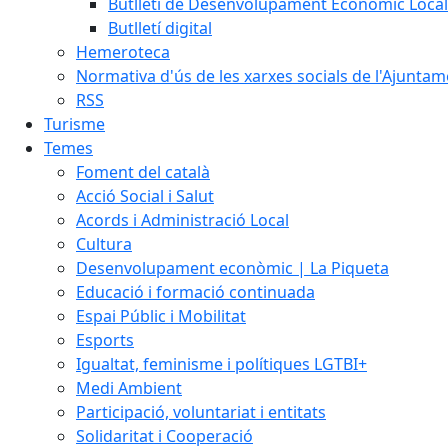
Butlletí de Desenvolupament Econòmic Local
Butlletí digital
Hemeroteca
Normativa d'ús de les xarxes socials de l'Ajunta
RSS
Turisme
Temes
Foment del català
Acció Social i Salut
Acords i Administració Local
Cultura
Desenvolupament econòmic | La Piqueta
Educació i formació continuada
Espai Públic i Mobilitat
Esports
Igualtat, feminisme i polítiques LGTBI+
Medi Ambient
Participació, voluntariat i entitats
Solidaritat i Cooperació