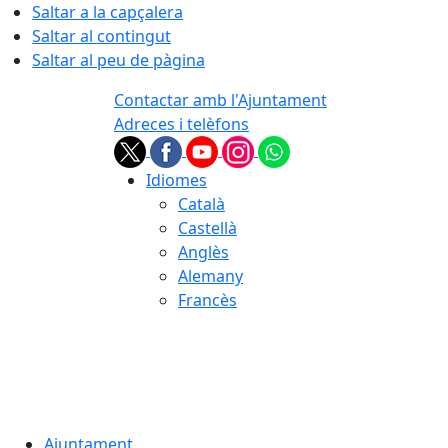
Saltar a la capçalera
Saltar al contingut
Saltar al peu de pàgina
Contactar amb l'Ajuntament
Adreces i telèfons
Idiomes
Català
Castellà
Anglès
Alemany
Francès
06.08.2026 | 06:51
Ajuntament