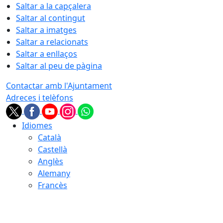
Saltar a la capçalera
Saltar al contingut
Saltar a imatges
Saltar a relacionats
Saltar a enllaços
Saltar al peu de pàgina
Contactar amb l'Ajuntament
Adreces i telèfons
Idiomes
Català
Castellà
Anglès
Alemany
Francès
07.08.2026 | 02:11