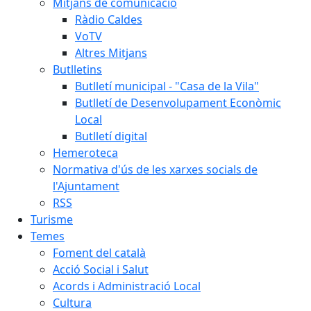
Mitjans de comunicació
Ràdio Caldes
VoTV
Altres Mitjans
Butlletins
Butlletí municipal - "Casa de la Vila"
Butlletí de Desenvolupament Econòmic
Local
Butlletí digital
Hemeroteca
Normativa d'ús de les xarxes socials de
l'Ajuntament
RSS
Turisme
Temes
Foment del català
Acció Social i Salut
Acords i Administració Local
Cultura