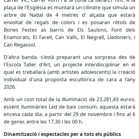
Carrer Vic, Carrer Forn i a la zona La llana-El Tint. A la
plaça de l'Església es muntarà un cilindre que simula un
arbre de Nadal de 4 metres d' alçada que estarà
envoltat de regals de colors i es posaran rètols de
Bones Festes as barris de Els Saulons, Font dels
Enamorats, El Farell, Can Valls, El Negrell, Lledoners, i
Can Regassol.
D'altra banda, s'està preparant una sorpresa des de
l'Escola Taller d'Art, un projecte interdisciplinar en el
qual es treballarà (amb artistes adolescents) la creació
individual d'una proposta escultòrica de cara a l'any
2026.
Amb un cost total de la il·luminació de 23.281,43 euros,
essent lluminàries Led de baix consum, aquesta estarà
encesa cada dia, a partir del 29 de novembre i fins al 6
de gener, entre les 17.30 i les 00 h.
Dinamització i espectacles per a tots els públics