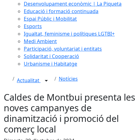
Desenvolupament econòmic | La Piqueta
Educació i formació continuada
Espai Públic i Mobilitat
Esports
Igualtat, feminisme i polítiques LGTBI+
Medi Ambient
Participació, voluntariat i entitats
Solidaritat i Cooperació
Urbanisme i Habitatge
Notícies
Actualitat
Caldes de Montbui presenta les
noves campanyes de
dinamització i promoció del
comerç local