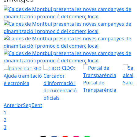
Caldes de Montbui presenta les noves campanyes de dinam
Caldes de Montbui presenta les noves campanyes de dinam
Caldes de Montbui presenta les noves campanyes de dinam
Caldes de Montbui presenta les noves campanyes de dinam
CIDO:
Ajuda tramitació
Cercador
Portal de
Saluta
electrònica
d'informació i
Transparència
documentació
oficials
Anterior
Següent
1
2
3