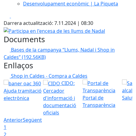
Desenvolupament econòmic | La Piqueta
Facebook
X
Darrera actualització: 7.11.2024 | 08:30
Participa en l'encesa de les llums de Nadal
Documents
Bases de la campanya “Llums, Nadal i Shop in
Caldes”
(192.56KB)
Enllaços
Shop in Caldes - Compra a Caldes
CIDO:
Ajuda tramitació
Cercador
Portal de
Saluta
electrònica
d'informació i
Transparència
documentació
oficials
Anterior
Següent
1
2