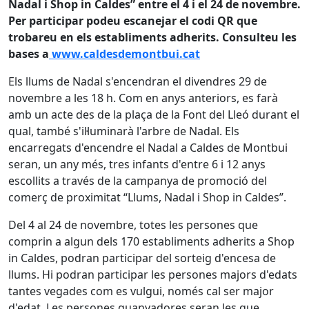
Nadal i Shop in Caldes” entre el 4 i el 24 de novembre.
Per participar podeu escanejar el codi QR que
trobareu en els establiments adherits. Consulteu les
bases a
www.caldesdemontbui.cat
Els llums de Nadal s'encendran el divendres 29 de
novembre a les 18 h. Com en anys anteriors, es farà
amb un acte des de la plaça de la Font del Lleó durant el
qual, també s'il·luminarà l'arbre de Nadal. Els
encarregats d'encendre el Nadal a Caldes de Montbui
seran, un any més, tres infants d'entre 6 i 12 anys
escollits a través de la campanya de promoció del
comerç de proximitat “Llums, Nadal i Shop in Caldes”.
Del 4 al 24 de novembre, totes les persones que
comprin a algun dels 170 establiments adherits a Shop
in Caldes, podran participar del sorteig d'encesa de
llums. Hi podran participar les persones majors d'edats
tantes vegades com es vulgui, només cal ser major
d'edat. Les persones guanyadores seran les que