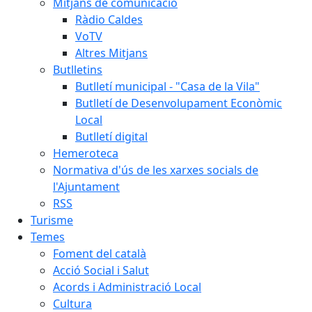
Mitjans de comunicació
Ràdio Caldes
VoTV
Altres Mitjans
Butlletins
Butlletí municipal - "Casa de la Vila"
Butlletí de Desenvolupament Econòmic
Local
Butlletí digital
Hemeroteca
Normativa d'ús de les xarxes socials de
l'Ajuntament
RSS
Turisme
Temes
Foment del català
Acció Social i Salut
Acords i Administració Local
Cultura