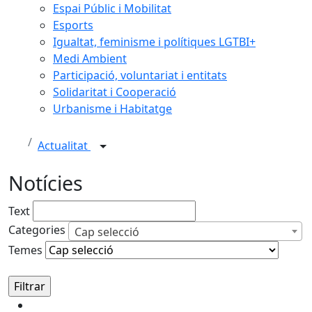
Espai Públic i Mobilitat
Esports
Igualtat, feminisme i polítiques LGTBI+
Medi Ambient
Participació, voluntariat i entitats
Solidaritat i Cooperació
Urbanisme i Habitatge
Actualitat
Notícies
Text
Categories
Cap selecció
Temes