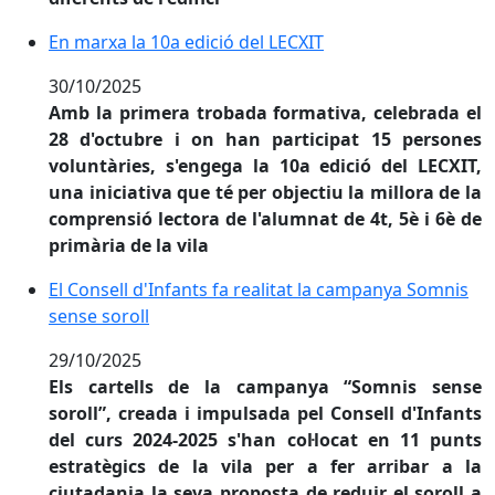
En marxa la 10a edició del LECXIT
En marxa la 10a edició del LECXIT
30/10/2025
Amb la primera trobada formativa, celebrada el
28 d'octubre i on han participat 15 persones
voluntàries, s'engega la 10a edició del LECXIT,
una iniciativa que té per objectiu la millora de la
comprensió lectora de l'alumnat de 4t, 5è i 6è de
primària de la vila
El Consell d'Infants fa realitat la campanya Somnis se
El Consell d'Infants fa realitat la campanya Somnis
sense soroll
29/10/2025
Els cartells de la campanya “Somnis sense
soroll”, creada i impulsada pel Consell d'Infants
del curs 2024-2025 s'han col·locat en 11 punts
estratègics de la vila per a fer arribar a la
ciutadania la seva proposta de reduir el soroll a