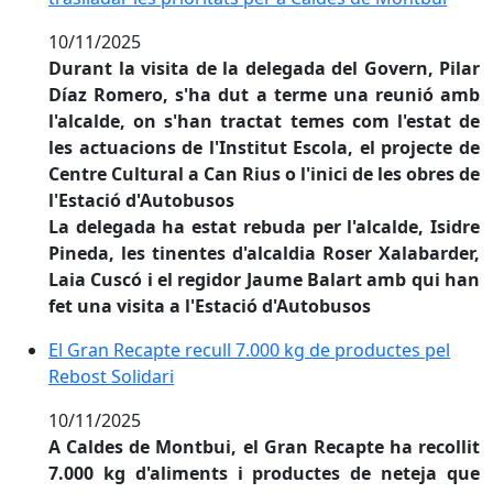
10/11/2025
Durant la visita de la delegada del Govern, Pilar
Díaz Romero, s'ha dut a terme una reunió amb
l'alcalde, on s'han tractat temes com l'estat de
les actuacions de l'Institut Escola, el projecte de
Centre Cultural a Can Rius o l'inici de les obres de
l'Estació d'Autobusos
La delegada ha estat rebuda per l'alcalde, Isidre
Pineda, les tinentes d'alcaldia Roser Xalabarder,
Laia Cuscó i el regidor Jaume Balart amb qui han
fet una visita a l'Estació d'Autobusos
El Gran Recapte recull 7.000 kg de productes pel Rebo
El Gran Recapte recull 7.000 kg de productes pel
Rebost Solidari
10/11/2025
A Caldes de Montbui, el Gran Recapte ha recollit
7.000 kg d'aliments i productes de neteja que