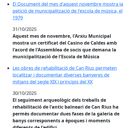
El Document del mes d'aquest novembre mostra la peti
El Document del mes d'aquest novembre mostra la
petició de municipalització de l'escola de música, el
1979
31/10/2025
Aquest mes de novembre, l'Arxiu Municipal
mostra un certificat del Casino de Caldes amb
l'acord de l'Assemblea de socis que demana la
municipalització de l'Escola de Música
Les obres de rehabilitació de Can Rius permeten locali
Les obres de rehabilitació de Can Rius permeten
localitzar i documentar diverses banyeres de
mitjans del segle XIX i principis del XX
30/10/2025
El seguiment arqueològic dels treballs de
rehabilitació de l'antic balneari de Can Rius ha
permès documentar dues fases de la galeria de
banys corresponents a èpoques i moments
diferents de l'edifici