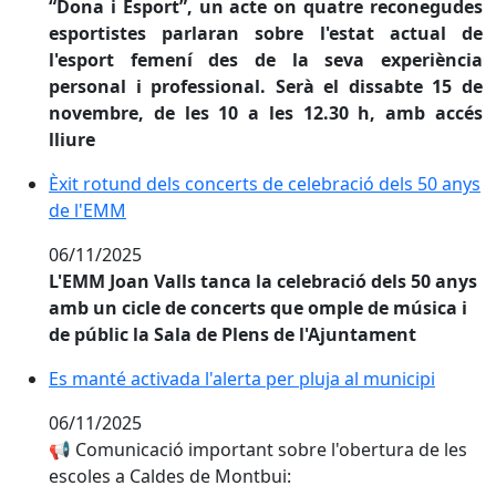
“Dona i Esport”, un acte on quatre reconegudes
esportistes parlaran sobre l'estat actual de
l'esport femení des de la seva experiència
personal i professional. Serà el dissabte 15 de
novembre, de les 10 a les 12.30 h, amb accés
lliure
Èxit rotund dels concerts de celebració dels 50 anys 
Èxit rotund dels concerts de celebració dels 50 anys
de l'EMM
06/11/2025
L'EMM Joan Valls tanca la celebració dels 50 anys
amb un cicle de concerts que omple de música i
de públic la Sala de Plens de l'Ajuntament
Es manté activada l'alerta per pluja al municipi
Es manté activada l'alerta per pluja al municipi
06/11/2025
📢 Comunicació important sobre l'obertura de les
escoles a Caldes de Montbui: