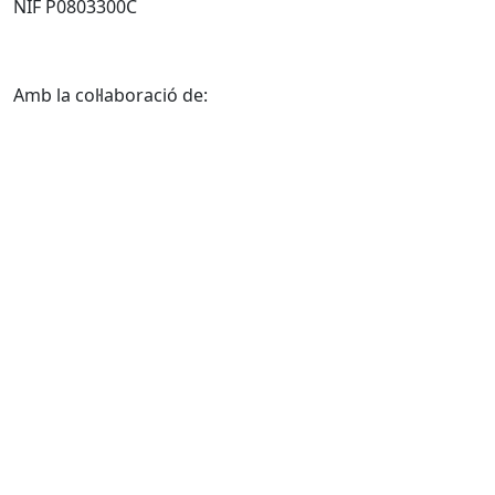
NIF P0803300C
Amb la col·laboració de: