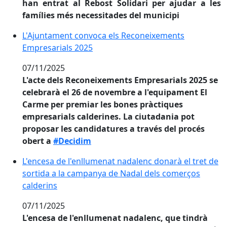
han entrat al Rebost Solidari per ajudar a les
famílies més necessitades del municipi
L'Ajuntament convoca els Reconeixements Empresari
L'Ajuntament convoca els Reconeixements
Empresarials 2025
07/11/2025
L'acte dels Reconeixements Empresarials 2025 se
celebrarà el 26 de novembre a l'equipament El
Carme per premiar les bones pràctiques
empresarials calderines. La ciutadania pot
proposar les candidatures a través del procés
obert a
#Decidim
L'encesa de l'enllumenat nadalenc donarà el tret de 
L'encesa de l'enllumenat nadalenc donarà el tret de
sortida a la campanya de Nadal dels comerços
calderins
07/11/2025
L'encesa de l'enllumenat nadalenc, que tindrà