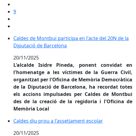
9
Caldes de Montbui participa en l'acte del 20N de la D
Caldes de Montbui participa en l'acte del 20N de la
Diputació de Barcelona
20/11/2025
L'alcalde Isidre Pineda, ponent convidat en
l'homenatge a les víctimes de la Guerra Civil,
organitzat per l'Oficina de Memòria Democràtica
de la Diputació de Barcelona, ha recordat totes
els accions impulsades per Caldes de Montbui
des de la creació de la regidoria i l'Oficina de
Memòria Local
Caldes diu prou a l'assetjament escolar
Caldes diu prou a l'assetjament escolar
20/11/2025