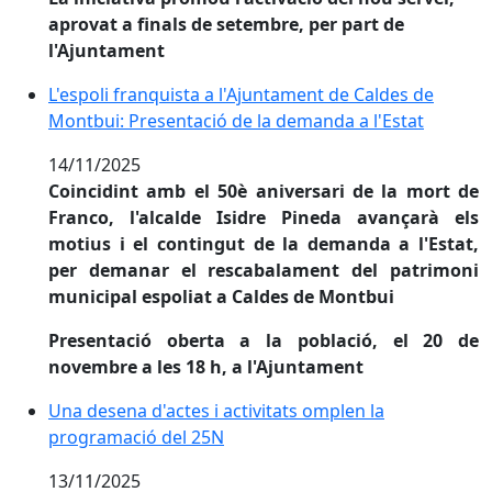
aprovat a finals de setembre, per part de
l'Ajuntament
L'espoli franquista a l'Ajuntament de Caldes de Montb
L'espoli franquista a l'Ajuntament de Caldes de
Montbui: Presentació de la demanda a l'Estat
14/11/2025
Coincidint amb el 50è aniversari de la mort de
Franco, l'alcalde Isidre Pineda avançarà els
motius i el contingut de la demanda a l'Estat,
per demanar el rescabalament del patrimoni
municipal espoliat a Caldes de Montbui
Presentació oberta a la població, el 20 de
novembre a les 18 h, a l'Ajuntament
Una desena d'actes i activitats omplen la programaci
Una desena d'actes i activitats omplen la
programació del 25N
13/11/2025