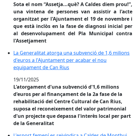
Sota el nom “Assetja...què? A Caldes diem prou!”,
una vintena de persones van assistir a l'acte
organitzat per l'Ajuntament el 19 de novembre i
que està inclòs en la fase de diagnosi inicial per
al desenvolupament del Pla Municipal contra
l'Assetjament
La Generalitat atorga una subvenció de 1,6 milions d
La Generalitat atorga una subvenció de 1,6 milions
d'euros a l'Ajuntament per acabar el nou
equipament de Can Rius
19/11/2025
L'atorgament d'una subvenció d'1,6 milions
d'euros per al finançament de la 2a fase de la
rehabilitació del Centre Cultural de Can Rius,
suposa el reconeixement del valor patrimonial
d'un projecte que depassa l'interès local per part
de la Generalitat
L'esport femení es reivindica a Caldes de Montbui am
L'esport femení es reivindica a Caldes de Montbui