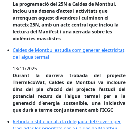
La programació del 25N a Caldes de Montbui,
inclou una desena d'actes i activitats que
arrenquen aquest divendres i culminen el
mateix 25N, amb un acte central que inclou la
lectura del Manifest i una xerrada sobre les
violències masclistes
Caldes de Montbui estudia com generar electricitat de
Caldes de Montbui estudia com generar electricitat
de l'aigua termal
13/11/2025
Durant la darrera trobada del projecte
ThermEcoWat, Caldes de Montbui va incloure
dins del pla d'acció del projecte l'estudi del
potencial recurs de l'aigua termal per a la
generació d'energia sostenible, una iniciativa
que durà a terme conjuntament amb l'ICGC
Rebuda institucional a la delegada del Govern per tras
Rebuda institucional a la delegada del Govern per
traslladar les prioritats per a Caldes de Montbui