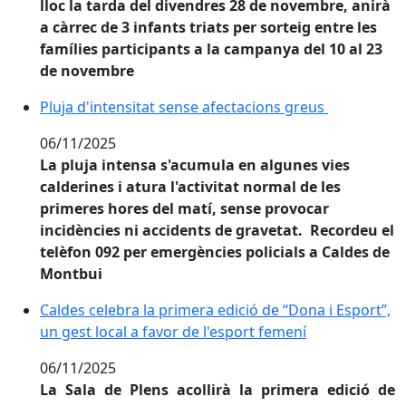
lloc la tarda del divendres 28 de novembre, anirà
a càrrec de 3 infants triats per sorteig entre les
famílies participants a la campanya del 10 al 23
de novembre
Pluja d'intensitat sense afectacions greus
Pluja d'intensitat sense afectacions greus
06/11/2025
La pluja intensa s'acumula en algunes vies
calderines i atura l'activitat normal de les
primeres hores del matí, sense provocar
incidències ni accidents de gravetat. Recordeu el
telèfon 092 per emergències policials a Caldes de
Montbui
Caldes celebra la primera edició de “Dona i Esport”, u
Caldes celebra la primera edició de “Dona i Esport”,
un gest local a favor de l'esport femení
06/11/2025
La Sala de Plens acollirà la primera edició de