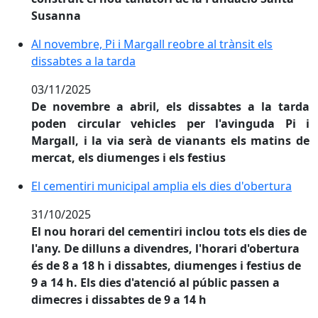
Susanna
Al novembre, Pi i Margall reobre al trànsit els dissabte
Al novembre, Pi i Margall reobre al trànsit els
dissabtes a la tarda
03/11/2025
De novembre a abril, els dissabtes a la tarda
poden circular vehicles per l'avinguda Pi i
Margall, i la via serà de vianants els matins de
mercat, els diumenges i els festius
El cementiri municipal amplia els dies d'obertura
El cementiri municipal amplia els dies d'obertura
31/10/2025
El nou horari del cementiri inclou tots els dies de
l'any. De dilluns a divendres, l'horari d'obertura
és de 8 a 18 h i dissabtes, diumenges i festius de
9 a 14 h. Els dies d'atenció al públic passen a
dimecres i dissabtes de 9 a 14 h