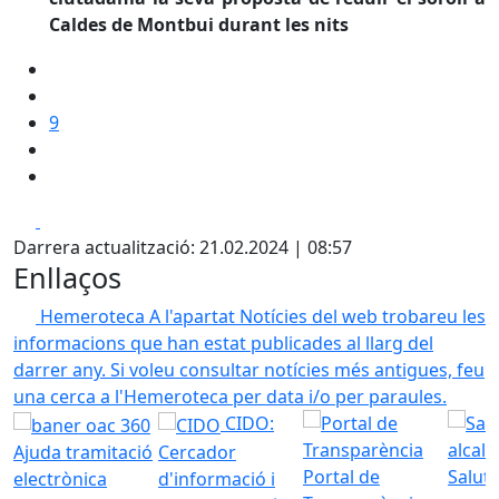
Caldes de Montbui durant les nits
9
Facebook
X
Darrera actualització: 21.02.2024 | 08:57
Enllaços
Hemeroteca
A l'apartat Notícies del web trobareu les
informacions que han estat publicades al llarg del
darrer any. Si voleu consultar notícies més antigues, feu
una cerca a l'Hemeroteca per data i/o per paraules.
CIDO:
Ajuda tramitació
Cercador
Portal de
Saluta
electrònica
d'informació i