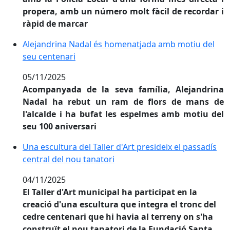
propera, amb un número molt fàcil de recordar i
ràpid de marcar
Alejandrina Nadal és homenatjada amb motiu del seu
Alejandrina Nadal és homenatjada amb motiu del
seu centenari
05/11/2025
Acompanyada de la seva família, Alejandrina
Nadal ha rebut un ram de flors de mans de
l'alcalde i ha bufat les espelmes amb motiu del
seu 100 aniversari
Una escultura del Taller d'Art presideix el passadís ce
Una escultura del Taller d'Art presideix el passadís
central del nou tanatori
04/11/2025
El Taller d'Art municipal ha participat en la
creació d'una escultura que integra el tronc del
cedre centenari que hi havia al terreny on s'ha
construït el nou tanatori de la Fundació Santa