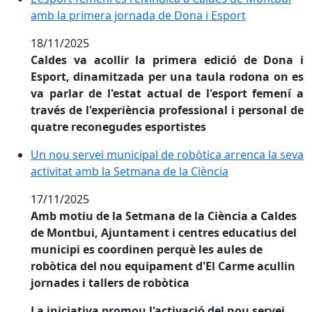
amb la primera jornada de Dona i Esport
18/11/2025
Caldes va acollir la primera edició de Dona i
Esport, dinamitzada per una taula rodona on es
va parlar de l'estat actual de l'esport femení a
través de l'experiència professional i personal de
quatre reconegudes esportistes
Un nou servei municipal de robòtica arrenca la seva a
Un nou servei municipal de robòtica arrenca la seva
activitat amb la Setmana de la Ciència
17/11/2025
Amb motiu de la Setmana de la Ciència a Caldes
de Montbui, Ajuntament i centres educatius del
municipi es coordinen perquè les aules de
robòtica del nou equipament d'El Carme acullin
jornades i tallers de robòtica
La iniciativa promou l'activació del nou servei,