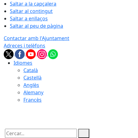
Saltar a la capçalera
Saltar al contingut
Saltar a enllaços
Saltar al peu de pàgina
Contactar amb l'Ajuntament
Adreces i telèfons
Idiomes
Català
Castellà
Anglès
Alemany
Francès
07.08.2026 | 11:23