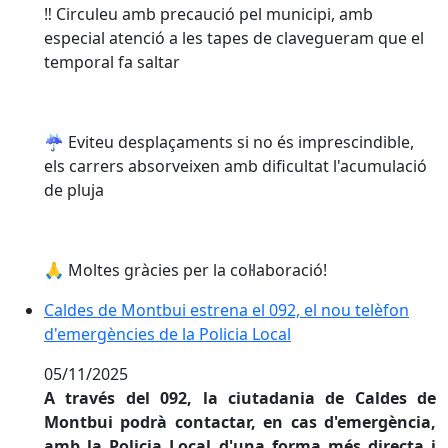
‼️ Circuleu amb precaució pel municipi, amb
especial atenció a les tapes de clavegueram que el
temporal fa saltar
☔️ Eviteu desplaçaments si no és imprescindible,
els carrers absorveixen amb dificultat l'acumulació
de pluja
🙏 Moltes gràcies per la col·laboració!
Caldes de Montbui estrena el 092, el nou telèfon d'em
Caldes de Montbui estrena el 092, el nou telèfon
d'emergències de la Policia Local
05/11/2025
A través del 092, la ciutadania de Caldes de
Montbui podrà contactar, en cas d'emergència,
amb la Policia Local d'una forma més directa i