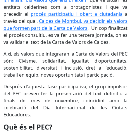
itinerant “Els valors que ens uneixen”
que va situar les
entitats calderines com a protagonistes i que va
precedir al
procés participatiu i obert a ciutadania
a
través del qual,
Caldes de Montbui, va decidir els valors
que formen part de la Carta de Valors
. Un cop finalitzat
el procés consultiu, es va fer una tercera jornada, on es
va validar el text de la Carta de Valors de Caldes.
Així, els valors que integraran la Carta de Valors del PEC
són: Civisme, solidaritat, igualtat d'oportunitats,
sostenibilitat, diversitat i inclusió, dret a l'educació,
treball en equip, noves oportunitats i participació.
Després d'aquesta fase participativa, el grup impulsor
del PEC preveu fer la presentació del text definitiu a
finals del mes de novembre, coincidint amb la
celebració del Dia Internacional de les Ciutats
Educadores.
Què és el PEC?