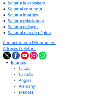
Saltar a la capçalera
Saltar al contingut
Saltar a imatges
Saltar a relacionats
Saltar a enllaços
Saltar al peu de pàgina
Contactar amb l'Ajuntament
Adreces i telèfons
Idiomes
Català
Castellà
Anglès
Alemany
Francès
07.08.2026 | 12:00