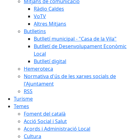
Mitjans de comunicació
Ràdio Caldes
VoTV
Altres Mitjans
Butlletins
Butlletí municipal - "Casa de la Vila"
Butlletí de Desenvolupament Econòmic
Local
Butlletí digital
Hemeroteca
Normativa d'ús de les xarxes socials de
l'Ajuntament
RSS
Turisme
Temes
Foment del català
Acció Social i Salut
Acords i Administració Local
Cultura