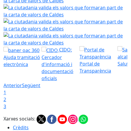
La ciutadania valida els valors que formaran part de la ca
La ciutadania valida els valors que formaran part de la ca
La ciutadania valida els valors que formaran part de la ca
CIDO:
Ajuda tramitació
Cercador
Portal de
Saluta
electrònica
d'informació i
Transparència
documentació
oficials
Anterior
Següent
1
2
3
Xarxes socials:
Crèdits