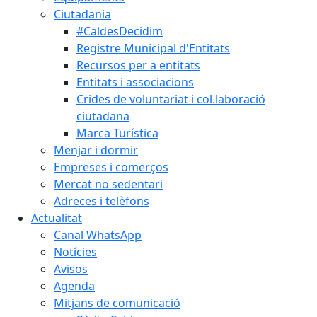
Ciutadania
#CaldesDecidim
Registre Municipal d'Entitats
Recursos per a entitats
Entitats i associacions
Crides de voluntariat i col.laboració
ciutadana
Marca Turística
Menjar i dormir
Empreses i comerços
Mercat no sedentari
Adreces i telèfons
Actualitat
Canal WhatsApp
Notícies
Avisos
Agenda
Mitjans de comunicació