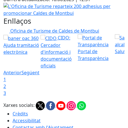
L'Oficina de Turisme reparteix 200 adhesius per promoci
Enllaços
Oficina de Turisme de Caldes de Montbui
CIDO:
Ajuda tramitació
Cercador
Portal de
Saluta
electrònica
d'informació i
Transparència
documentació
oficials
Anterior
Següent
1
2
3
Xarxes socials:
Crèdits
Accessibilitat
Contactar amb l'Ajuntament