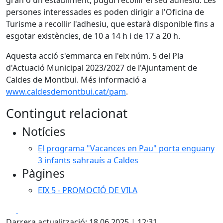
gran o un establiment, pugui recollir el seu adhesiu. Les
persones interessades es poden dirigir a l'Oficina de
Turisme a recollir l'adhesiu, que estarà disponible fins a
esgotar existències, de 10 a 14 h i de 17 a 20 h.
Aquesta acció s'emmarca en l'eix núm. 5 del Pla
d'Actuació Municipal 2023/2027 de l'Ajuntament de
Caldes de Montbui. Més informació a
www.caldesdemontbui.cat/pam
.
Contingut relacionat
Notícies
El programa "Vacances en Pau" porta enguany
3 infants sahrauís a Caldes
Pàgines
EIX 5 - PROMOCIÓ DE VILA
Facebook
X
Darrera actualització: 18.06.2025 | 12:31