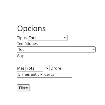
Opcions
Tipus
Temàtiques
Any
Mes
Ordre
Cercar