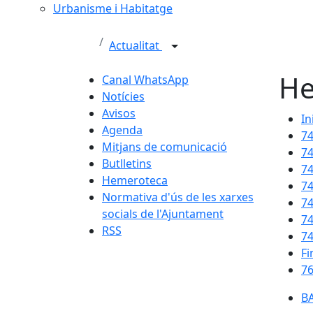
Urbanisme i Habitatge
Actualitat
He
Canal WhatsApp
Notícies
Avisos
In
Agenda
7
Mitjans de comunicació
7
Butlletins
7
Hemeroteca
7
Normativa d'ús de les xarxes
7
socials de l'Ajuntament
7
RSS
7
Fi
76
BA
BA