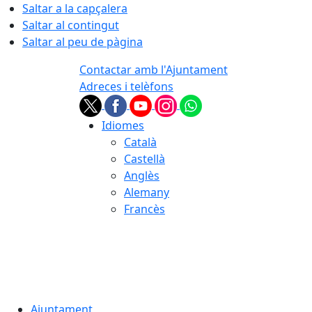
Saltar a la capçalera
Saltar al contingut
Saltar al peu de pàgina
Contactar amb l'Ajuntament
Adreces i telèfons
Idiomes
Català
Castellà
Anglès
Alemany
Francès
07.08.2026 | 05:08
Ajuntament