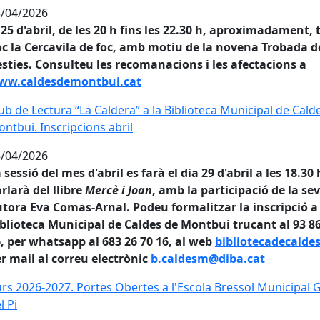
/04/2026
 25 d'abril, de les 20 h fins les 22.30 h, aproximadament, 
oc la Cercavila de foc, amb motiu de la novena Trobada d
sties. Consulteu les recomanacions i les afectacions a
ww.caldesdemontbui.cat
ub de Lectura “La Caldera” a la Biblioteca Municipal de Cald
ub de Lectura “La Caldera” a la Biblioteca Municipal de Cald
ntbui. Inscripcions abril
/04/2026
 sessió del mes d'abril es farà el dia 29 d'abril a les 18.30 
rlarà del llibre
Mercè i Joan
, amb la participació de la se
tora Eva Comas-Arnal. Podeu formalitzar la inscripció a 
blioteca Municipal de Caldes de Montbui trucant al 93 8
, per whatsapp al 683 26 70 16, al web
bibliotecadecalde
r mail al correu electrònic
b.caldesm@diba.cat
rs 2026-2027. Portes Obertes a l'Escola Bressol Municipal G
rs 2026-2027. Portes Obertes a l'Escola Bressol Municipal 
l Pi