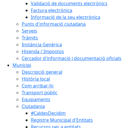
Validació de documents electrònics
Factura electrònica
Informació de la seu electrònica
Punts d'informació ciutadana
Serveis
Tràmits
Instància Genèrica
Hisenda / Impostos
Cercador d'informació i documentació oficials
Municipi
Descripció general
Història local
Com arribar-hi
Transport públic
Equipaments
Ciutadania
#CaldesDecidim
Registre Municipal d'Entitats
Recursos per a entitats