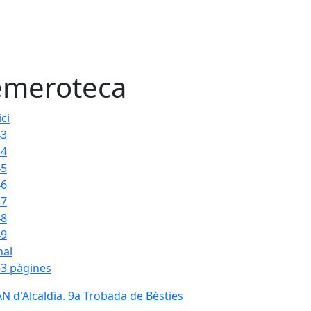
meroteca
ici
43
44
45
46
47
48
49
nal
3 pàgines
N d'Alcaldia. 9a Trobada de Bèsties
N d'Alcaldia. 9a Trobada de Bèsties