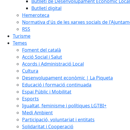
Butlletí de Desenvolupament Econòmic Local
Butlletí digital
Hemeroteca
Normativa d'ús de les xarxes socials de l'Ajunta
RSS
Turisme
Temes
Foment del català
Acció Social i Salut
Acords i Administració Local
Cultura
Desenvolupament econòmic | La Piqueta
Educació i formació continuada
Espai Públic i Mobilitat
Esports
Igualtat, feminisme i polítiques LGTBI+
Medi Ambient
Participació, voluntariat i entitats
Solidaritat i Cooperació