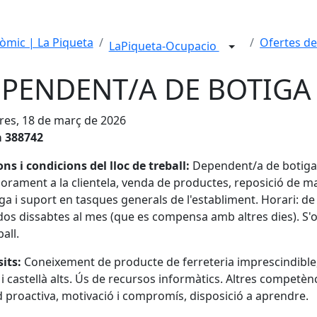
mic | La Piqueta
Ofertes de
LaPiqueta-Ocupacio
PENDENT/A DE BOTIGA 
es, 18 de març de 2026
a 388742
ns i condicions del lloc de treball:
Dependent/a de botiga d
orament a la clientela, venda de productes, reposició de mat
iga i suport en tasques generals de l'establiment. Horari: de 
 dos dissabtes al mes (que es compensa amb altres dies). S'
all.
its:
Coneixement de producte de ferreteria imprescindible, 
 i castellà alts. Ús de recursos informàtics. Altres competèn
d proactiva, motivació i compromís, disposició a aprendre.