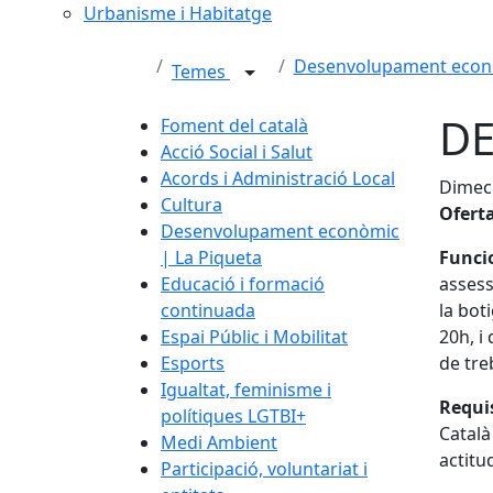
Urbanisme i Habitatge
Desenvolupament econò
Temes
DE
Foment del català
Acció Social i Salut
Acords i Administració Local
Dimecr
Cultura
Ofert
Desenvolupament econòmic
| La Piqueta
Funcio
Educació i formació
assess
continuada
la bot
Espai Públic i Mobilitat
20h, i
Esports
de treb
Igualtat, feminisme i
Requis
polítiques LGTBI+
Català
Medi Ambient
actitu
Participació, voluntariat i