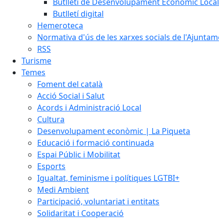
Butlletí de Desenvolupament Econòmic Local
Butlletí digital
Hemeroteca
Normativa d'ús de les xarxes socials de l'Ajunta
RSS
Turisme
Temes
Foment del català
Acció Social i Salut
Acords i Administració Local
Cultura
Desenvolupament econòmic | La Piqueta
Educació i formació continuada
Espai Públic i Mobilitat
Esports
Igualtat, feminisme i polítiques LGTBI+
Medi Ambient
Participació, voluntariat i entitats
Solidaritat i Cooperació