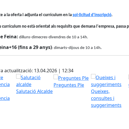
te a la oferta i adjunta el currículum en la
sol·licitud d'inscripció
.
eu currículum no està orientat als requisits que demana l'empresa, passa p
e Feina:
dilluns-dimecres-divendres de 10 a 14h.
ina+16 (fins a 29 anys)
: dimarts-dijous de 10 a 14h
.
cebook
X
a actualització: 13.04.2026 | 12:34
Preguntes Ple
Salutació Alcalde
Queixes,
ència
consultes i
suggeriments