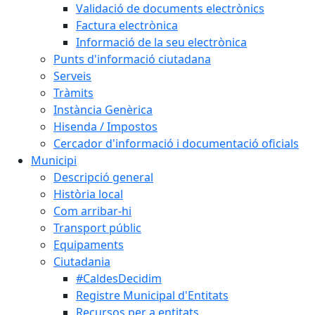
Validació de documents electrònics
Factura electrònica
Informació de la seu electrònica
Punts d'informació ciutadana
Serveis
Tràmits
Instància Genèrica
Hisenda / Impostos
Cercador d'informació i documentació oficials
Municipi
Descripció general
Història local
Com arribar-hi
Transport públic
Equipaments
Ciutadania
#CaldesDecidim
Registre Municipal d'Entitats
Recursos per a entitats