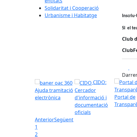
entitats
Solidaritat i Cooperació
Urbanisme i Habitatge
Inscriu-
Si el t
Club d
ClubFe
Fa
Darrer
CIDO:
Ajuda tramitació
Cercador
Portal de
electrònica
d'informació i
Transpar
documentació
oficials
Anterior
Següent
1
2