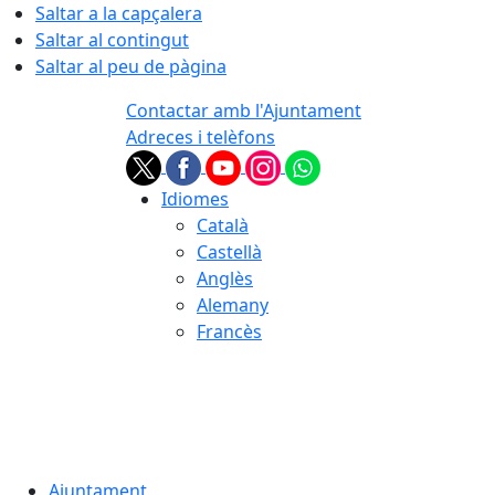
Saltar a la capçalera
Saltar al contingut
Saltar al peu de pàgina
Contactar amb l'Ajuntament
Adreces i telèfons
Idiomes
Català
Castellà
Anglès
Alemany
Francès
06.08.2026 | 23:54
Ajuntament