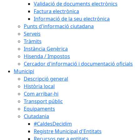
Validació de documents electrònics
Factura electrònica
Informació de la seu electrònica
Punts d'informació ciutadana
Serveis
Tràmits
Instància Genèrica
Hisenda / Impostos
Cercador d'informació i documentació oficials
Municipi
Descripció general
Història local
Com arribar-hi
Transport públic
Equipaments
Ciutadania
#CaldesDecidim
Registre Municipal d'Entitats
Recursos per a entitats