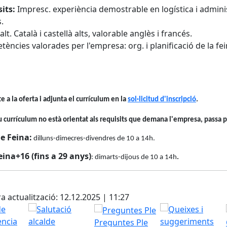
its:
Impresc. experiència demostrable en logística i admini
.
alt. Català i castellà alts, valorable anglès i francés.
ències valorades per l'empresa: org. i planificació de la fei
te a la oferta i adjunta el currículum en la
sol·licitud d'inscripció
.
eu currículum no està orientat als requisits que demana l'empresa, passa p
e Feina:
dilluns-dimecres-divendres de 10 a 14h.
ina+16 (fins a 29 anys)
: dimarts-dijous de 10 a 14h
.
cebook
X
a actualització: 12.12.2025 | 11:27
Preguntes Ple