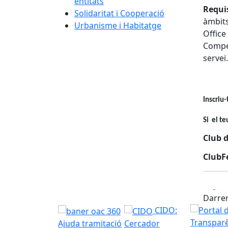
entitats
Requis
Solidaritat i Cooperació
àmbits
Urbanisme i Habitatge
Office 
Compet
servei.
Inscriu-
Si el t
Club d
ClubFe
Fa
Darrer
CIDO:
Ajuda tramitació
Cercador