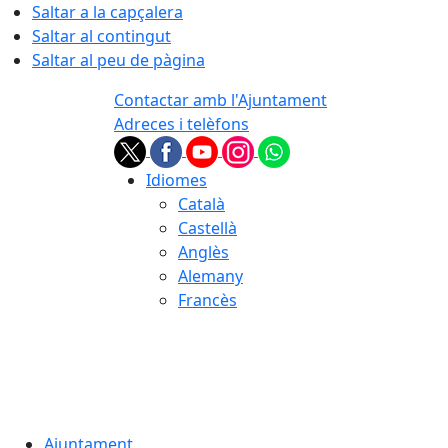
Saltar a la capçalera
Saltar al contingut
Saltar al peu de pàgina
Contactar amb l'Ajuntament
Adreces i telèfons
Idiomes
Català
Castellà
Anglès
Alemany
Francès
06.08.2026 | 17:39
Ajuntament