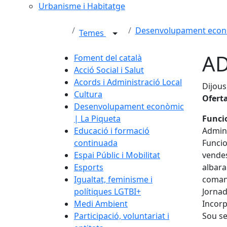
Urbanisme i Habitatge
Desenvolupament econò
Temes
AD
Foment del català
Acció Social i Salut
Acords i Administració Local
Dijous
Cultura
Ofert
Desenvolupament econòmic
| La Piqueta
Funcio
Educació i formació
Admini
continuada
Funcio
Espai Públic i Mobilitat
vendes
Esports
albara
Igualtat, feminisme i
comand
polítiques LGTBI+
Jornad
Medi Ambient
Incorp
Participació, voluntariat i
Sou se