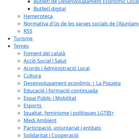
Butlletí de Desenvolupament Econòmic Local
Butlletí digital
Hemeroteca
Normativa d'ús de les xarxes socials de l'Ajunta
RSS
Turisme
Temes
Foment del català
Acció Social i Salut
Acords i Administració Local
Cultura
Desenvolupament econòmic | La Piqueta
Educació i formació continuada
Espai Públic i Mobilitat
Esports
Igualtat, feminisme i polítiques LGTBI+
Medi Ambient
Participació, voluntariat i entitats
Solidaritat i Cooperació