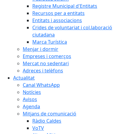
Registre Municipal d'Entitats
Recursos per a entitats
Entitats i associacions
Crides de voluntariat i col.laboració
ciutadana
Marca Turística
Menjar i dormir
Empreses i comerços
Mercat no sedentari
Adreces i telèfons
Actualitat
Canal WhatsApp
Notícies
Avisos
Agenda
Mitjans de comunicació
Ràdio Caldes
VoTV