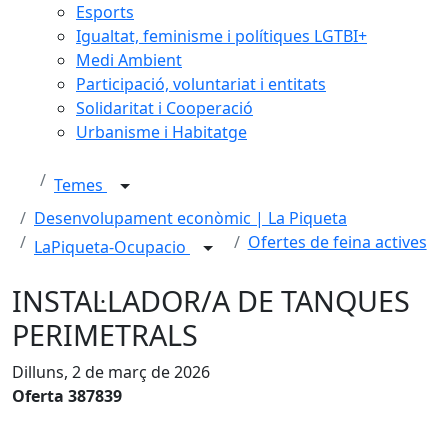
Esports
Igualtat, feminisme i polítiques LGTBI+
Medi Ambient
Participació, voluntariat i entitats
Solidaritat i Cooperació
Urbanisme i Habitatge
Temes
Desenvolupament econòmic | La Piqueta
Ofertes de feina actives
LaPiqueta-Ocupacio
INSTAL·LADOR/A DE TANQUES
PERIMETRALS
Dilluns, 2 de març de 2026
Oferta 387839