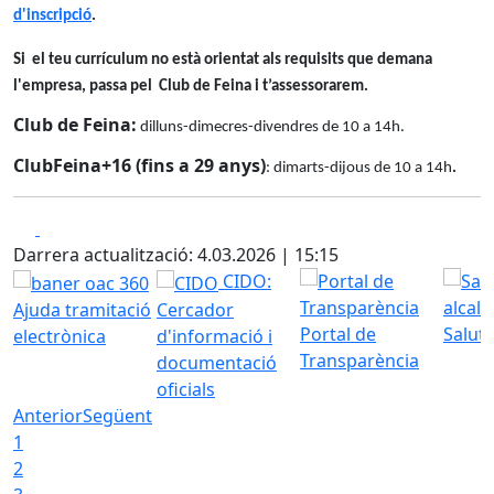
d'inscripció
.
Si el teu currículum no està orientat als requisits que demana
l'empresa, passa pel Club de Feina i t’assessorarem.
Club de Feina:
dilluns-dimecres-divendres de 10 a 14h.
ClubFeina+16 (fins a 29 anys)
: dimarts-dijous de 10 a 14h
.
Facebook
X
Darrera actualització: 4.03.2026 | 15:15
CIDO:
Ajuda tramitació
Cercador
Portal de
Saluta
electrònica
d'informació i
Transparència
documentació
oficials
Anterior
Següent
1
2