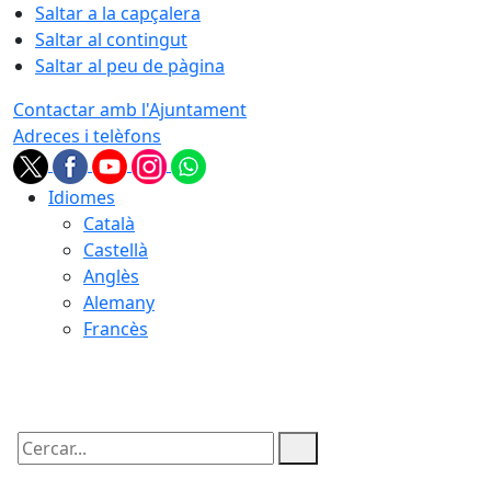
Saltar a la capçalera
Saltar al contingut
Saltar al peu de pàgina
Contactar amb l'Ajuntament
Adreces i telèfons
Idiomes
Català
Castellà
Anglès
Alemany
Francès
08.08.2026 | 18:32
Cercar: