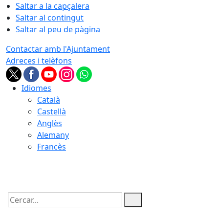
Saltar a la capçalera
Saltar al contingut
Saltar al peu de pàgina
Contactar amb l'Ajuntament
Adreces i telèfons
Idiomes
Català
Castellà
Anglès
Alemany
Francès
06.08.2026 | 13:14
Cercar: