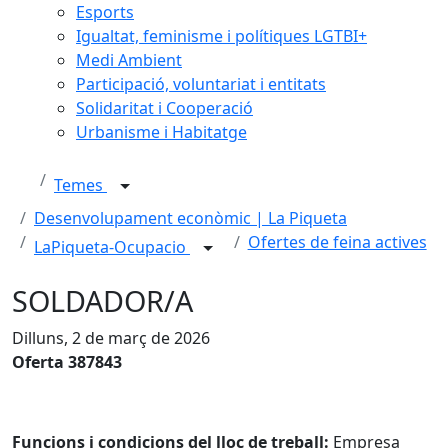
Esports
Igualtat, feminisme i polítiques LGTBI+
Medi Ambient
Participació, voluntariat i entitats
Solidaritat i Cooperació
Urbanisme i Habitatge
Temes
Desenvolupament econòmic | La Piqueta
Ofertes de feina actives
LaPiqueta-Ocupacio
SOLDADOR/A
Dilluns, 2 de març de 2026
Oferta 387843
Funcions i condicions del lloc de treball:
Empresa