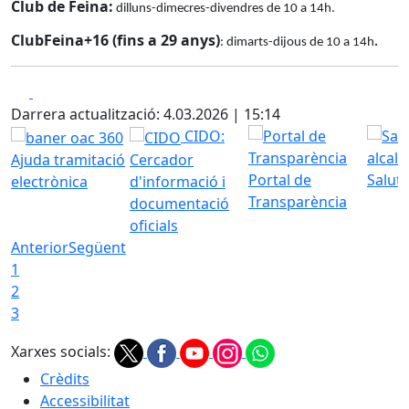
Club de Feina:
dilluns-dimecres-divendres de 10 a 14h.
ClubFeina+16 (fins a 29 anys)
: dimarts-dijous de 10 a 14h
.
Facebook
X
Darrera actualització: 4.03.2026 | 15:14
CIDO:
Ajuda tramitació
Cercador
Portal de
Saluta
electrònica
d'informació i
Transparència
documentació
oficials
Anterior
Següent
1
2
3
Xarxes socials:
Crèdits
Accessibilitat