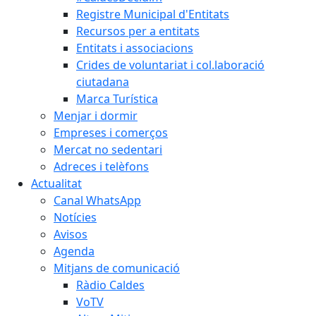
Registre Municipal d'Entitats
Recursos per a entitats
Entitats i associacions
Crides de voluntariat i col.laboració
ciutadana
Marca Turística
Menjar i dormir
Empreses i comerços
Mercat no sedentari
Adreces i telèfons
Actualitat
Canal WhatsApp
Notícies
Avisos
Agenda
Mitjans de comunicació
Ràdio Caldes
VoTV