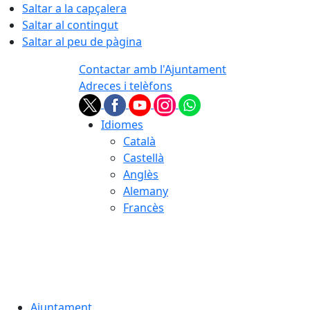
Saltar a la capçalera
Saltar al contingut
Saltar al peu de pàgina
Contactar amb l'Ajuntament
Adreces i telèfons
Idiomes
Català
Castellà
Anglès
Alemany
Francès
06.08.2026 | 07:58
Ajuntament