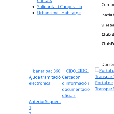
entitats
Compet
Solidaritat i Cooperació
Urbanisme i Habitatge
Inscriu-
Si el t
Club d
ClubFe
Fa
Darrer
CIDO:
Ajuda tramitació
Cercador
Portal de
electrònica
d'informació i
Transpar
documentació
oficials
Anterior
Següent
1
2