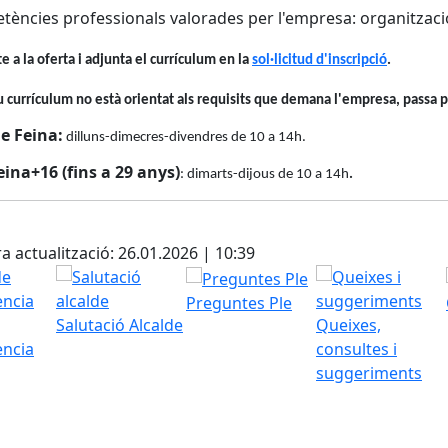
ències professionals valorades per l'empresa: organització
te a la oferta i adjunta el currículum en la
sol·licitud d'inscripció
.
eu currículum no està orientat als requisits que demana l'empresa, passa p
e Feina:
dilluns-dimecres-divendres de 10 a 14h.
ina+16 (fins a 29 anys)
: dimarts-dijous de 10 a 14h
.
cebook
X
a actualització: 26.01.2026 | 10:39
Preguntes Ple
Salutació Alcalde
Queixes,
ència
consultes i
suggeriments