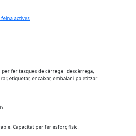
 feina actives
er fer tasques de càrrega i descàrrega,
r, etiquetar, encaixar, embalar i paletitzar
8h.
ble. Capacitat per fer esforç físic.