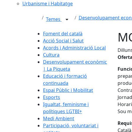
Urbanisme i Habitatge
Desenvolupament econò
Temes
M
Foment del català
Acció Social i Salut
Acords i Administració Local
Dillun
Cultura
Ofert
Desenvolupament econòmic
| La Piqueta
Funcio
Educació i formació
prepar
continuada
produ
Espai Públic i Mobilitat
Contra
Esports
Jornad
Igualtat, feminisme i
Horari
polítiques LGTBI+
Sou me
Medi Ambient
Requis
Participació, voluntariat i
Català 