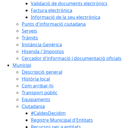
Validació de documents electrònics
Factura electrònica
Informació de la seu electrònica
Punts d'informació ciutadana
Serveis
Tràmits
Instància Genèrica
Hisenda / Impostos
Cercador d'informació i documentació oficials
Municipi
Descripció general
Història local
Com arribar-hi
Transport públic
Equipaments
Ciutadania
#CaldesDecidim
Registre Municipal d'Entitats
Recursos per a entitats