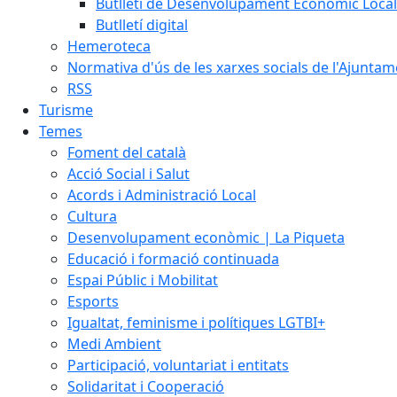
Butlletí de Desenvolupament Econòmic Local
Butlletí digital
Hemeroteca
Normativa d'ús de les xarxes socials de l'Ajunta
RSS
Turisme
Temes
Foment del català
Acció Social i Salut
Acords i Administració Local
Cultura
Desenvolupament econòmic | La Piqueta
Educació i formació continuada
Espai Públic i Mobilitat
Esports
Igualtat, feminisme i polítiques LGTBI+
Medi Ambient
Participació, voluntariat i entitats
Solidaritat i Cooperació