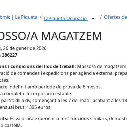
mic | La Piqueta
Ofertes de
LaPiqueta-Ocupacio
OSSO/A MAGATZEM
s, 26 de gener de 2026
a 386227
ns i condicions del lloc de treball:
Mosso/a de magatzem, p
ació de comandes i expedicions per agència externa, prepara
ctes.
cte indefinit amb període de prova de 6 mesos.
a completa. Incorporació estable.
 partit: dll a dv, començant a les 7 del matí i acabant a les 1
nsual brut: 1395 euros.
its:
Es valorarà experiència fent funcions similars, demostra
o castellà.