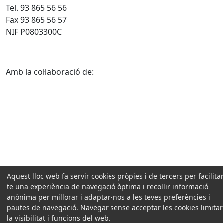
Tel. 93 865 56 56
Fax 93 865 56 57
NIF P0803300C
Amb la col·laboració de:
Aquest lloc web fa servir cookies pròpies i de tercers per facilitar
te una experiència de navegació òptima i recollir informació
anònima per millorar i adaptar-nos a les teves preferències i
pautes de navegació. Navegar sense acceptar les cookies limita
la visibilitat i funcions del web.