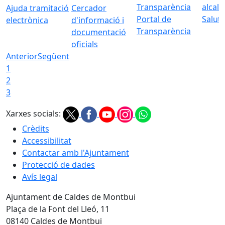
Ajuda tramitació
Cercador
Portal de
Saluta
electrònica
d'informació i
Transparència
documentació
oficials
Anterior
Següent
1
2
3
Xarxes socials:
Crèdits
Accessibilitat
Contactar amb l'Ajuntament
Protecció de dades
Avís legal
Ajuntament de Caldes de Montbui
Plaça de la Font del Lleó, 11
08140 Caldes de Montbui