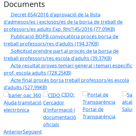
Documents
Decret 654/2016 d'aprovació de la llista
d'admesos/es i exclosos/es de la borsa de treball de
professors/es adults Exp. RH/145/2016
(77.09KB)
Publicació BOPB convocatòria procés borsa de
treball professors/res d'adults
(194.37KB)
Sol·licitud prendre part al procés de la borsa de
treball professors/res escola d'adults
(39.37KB)
Acte resultat proves temari general i temari específic
prof. escola adults
(728.25KB)
Acte final procés borsa treball professors/es escola
d'adults
(527.99KB)
CIDO:
Ajuda tramitació
Cercador
Portal de
Saluta
electrònica
d'informació i
Transparència
documentació
oficials
Anterior
Següent