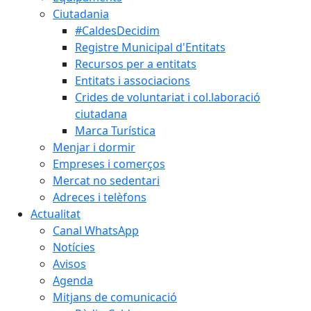
Ciutadania
#CaldesDecidim
Registre Municipal d'Entitats
Recursos per a entitats
Entitats i associacions
Crides de voluntariat i col.laboració
ciutadana
Marca Turística
Menjar i dormir
Empreses i comerços
Mercat no sedentari
Adreces i telèfons
Actualitat
Canal WhatsApp
Notícies
Avisos
Agenda
Mitjans de comunicació