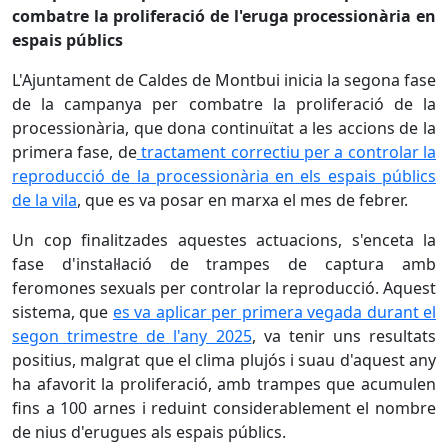
combatre la proliferació de l'eruga processionària en
espais públics
L'Ajuntament de Caldes de Montbui inicia la segona fase
de la campanya per combatre la proliferació de la
processionària, que dona continuïtat a les accions de la
primera fase, de
tractament correctiu per a controlar la
reproducció de la processionària en els espais públics
de la vila
, que es va posar en marxa el mes de febrer.
Un cop finalitzades aquestes actuacions, s'enceta la
fase d'instal·lació de trampes de captura amb
feromones sexuals per controlar la reproducció. Aquest
sistema, que
es va aplicar per primera vegada durant el
segon trimestre de l'any 2025
, va tenir uns resultats
positius, malgrat que el clima plujós i suau d'aquest any
ha afavorit la proliferació, amb trampes que acumulen
fins a 100 arnes i reduint considerablement el nombre
de nius d'erugues als espais públics.