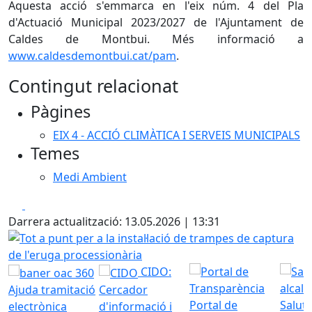
Aquesta acció s'emmarca en l'eix núm. 4 del Pla
d'Actuació Municipal 2023/2027 de l'Ajuntament de
Caldes de Montbui. Més informació a
www.caldesdemontbui.cat/pam
.
Contingut relacionat
Pàgines
EIX 4 - ACCIÓ CLIMÀTICA I SERVEIS MUNICIPALS
Temes
Medi Ambient
Facebook
X
Darrera actualització: 13.05.2026 | 13:31
Tot a punt per a la instal·lació de trampes de captura de l
CIDO:
Ajuda tramitació
Cercador
Portal de
Saluta
electrònica
d'informació i