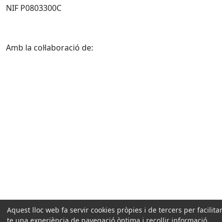
NIF P0803300C
Amb la col·laboració de:
Aquest lloc web fa servir cookies pròpies i de tercers per facilitar
te una experiència de navegació òptima i recollir informació