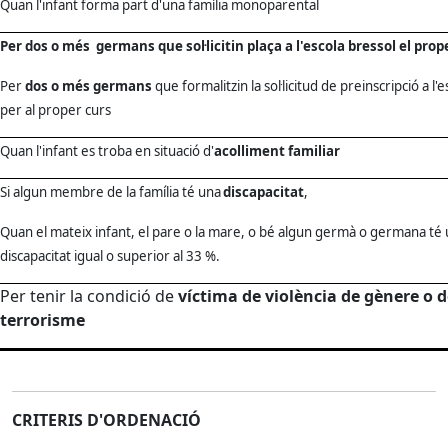
Quan l'infant forma part d'una família monoparental
Per dos o més germans
que sol·licitin plaça a l'escola bressol el prop
Per
dos o més germans
que formalitzin la sol·licitud de preinscripció a l'
per al proper curs
Quan l'infant es troba en situació d'
acolliment familiar
Si algun membre de la família té una
discapacitat
,
Quan el mateix infant, el pare o la mare, o bé algun germà o germana té
discapacitat igual o superior al 33 %.
Per tenir la condició de
víctima de violència de gènere o 
terrorisme
CRITERIS D'ORDENACIÓ