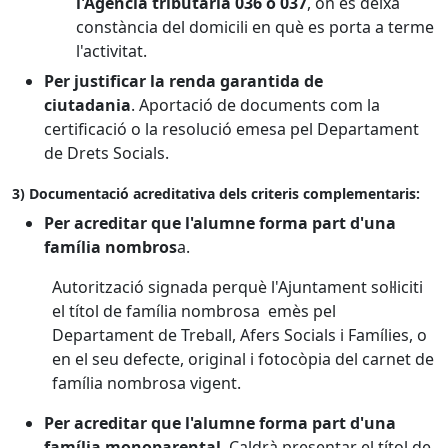
l'Agència tributària 036 o 037
, on es deixa
constància del domicili en què es porta a terme
l'activitat.
Per justificar la renda garantida de
ciutadania
. Aportació de documents com la
certificació o la resolució emesa pel Departament
de Drets Socials.
3) Documentació acreditativa dels criteris complementaris:
Per acreditar que l'alumne forma part d'una
família nombros
a.
Autorització signada perquè l'Ajuntament sol·liciti
el títol de família nombrosa emès pel
Departament de Treball, Afers Socials i Famílies, o
en el seu defecte, original i fotocòpia del carnet de
família nombrosa vigent.
Per acreditar que l'alumne forma part d'una
família monoparental
. Caldrà presentar el títol de