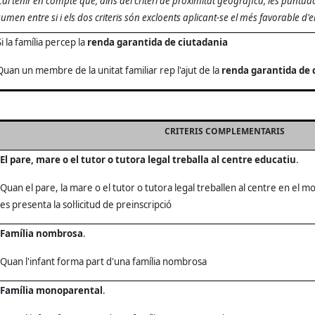
Cal tenir en compte que, dins del criteri de proximitat geogràfica, les puntua
sumen entre si i els dos criteris són excloents aplicant-se el més favorable d'el
Si la família percep la
renda garantida de ciutadania
Quan un membre de la unitat familiar rep l'ajut de la
renda garantida de 
CRITERIS COMPLEMENTARIS
El pare, mare o el tutor o tutora legal treballa al centre educatiu
.
Quan el pare, la mare o el tutor o tutora legal treballen al centre en el
es presenta la sol·licitud de preinscripció
Família nombrosa
.
Quan l'infant forma part d'una família nombrosa
Família monoparental
.