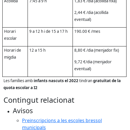
Acollida
7:45 a 9 h
1,83 € /dia (acollida fixa)
2,44 € /dia (acollida
eventual)
Horari
9 a 12 h i de 15 a 17 h
190.00 € /mes
escolar
Horari de
12 a 15 h
8,80 € /dia (menjador fix)
migdia
9,72 €/dia (menjador
eventual)
Les famílies amb
infants nascuts el 2022
tindran
gratuïtat de la
quota escolar a I2
Contingut relacionat
Avisos
Preinscripcions a les escoles bressol
municipals