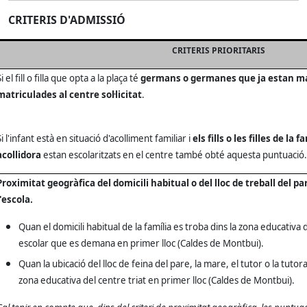
CRITERIS D'ADMISSIÓ
CRITERIS PRIORITARIS
Si el fill o filla que opta a la plaça té
germans o germanes que ja estan ma
matriculades al centre sol·licitat
.
Si l'infant està en situació d'acolliment familiar i
els fills o les filles de la f
acollidora
estan escolaritzats en el centre també obté aquesta puntuació.
Proximitat geogràfica del domicili habitual o del lloc de treball del pa
l'escola.
Quan el domicili habitual de la família es troba dins la zona educativa 
escolar que es demana en primer lloc (Caldes de Montbui).
Quan la ubicació del lloc de feina del pare, la mare, el tutor o la tutora
zona educativa del centre triat en primer lloc (Caldes de Montbui).