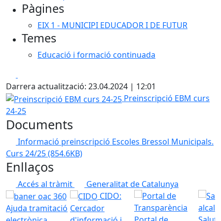
Pàgines
EIX 1 - MUNICIPI EDUCADOR I DE FUTUR
Temes
Educació i formació continuada
Facebook
X
Darrera actualització: 23.04.2024 | 12:01
Preinscripció EBM curs 24-25
Preinscripció EBM curs
24-25
Documents
Informació preinscripció Escoles Bressol Municipals.
Curs 24/25
(854.6KB)
Enllaços
Accés al tràmit
Generalitat de Catalunya
CIDO:
Ajuda tramitació
Cercador
Portal de
Saluta
electrònica
d'informació i