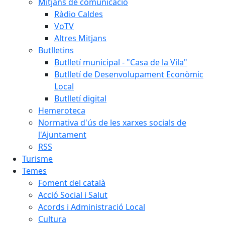
Mitjans de comunicació
Ràdio Caldes
VoTV
Altres Mitjans
Butlletins
Butlletí municipal - "Casa de la Vila"
Butlletí de Desenvolupament Econòmic
Local
Butlletí digital
Hemeroteca
Normativa d'ús de les xarxes socials de
l'Ajuntament
RSS
Turisme
Temes
Foment del català
Acció Social i Salut
Acords i Administració Local
Cultura