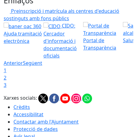
Enllaços
Preinscripció i matrícula als centres d'educació
sostinguts amb fons públics
CIDO:
Ajuda tramitació
Cercador
Portal de
Saluta
electrònica
d'informació i
Transparència
documentació
oficials
Anterior
Següent
1
2
3
Xarxes socials:
Crèdits
Accessibilitat
Contactar amb l'Ajuntament
Protecció de dades
Avís legal