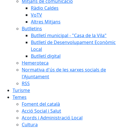
Mitjans de comunicació
Ràdio Caldes
VoTV
Altres Mitjans
Butlletins
Butlletí municipal - "Casa de la Vila"
Butlletí de Desenvolupament Econòmic
Local
Butlletí digital
Hemeroteca
Normativa d'ús de les xarxes socials de
l'Ajuntament
RSS
Turisme
Temes
Foment del català
Acció Social i Salut
Acords i Administració Local
Cultura