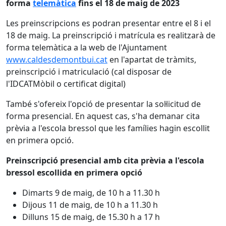
forma
telemàtica
fins el 18 de maig de 2023
Les preinscripcions es podran presentar entre el 8 i el
18 de maig. La preinscripció i matrícula es realitzarà de
forma telemàtica a la web de l'Ajuntament
www.caldesdemontbui.cat
en l'apartat de tràmits,
preinscripció i matriculació (cal disposar de
l'IDCATMòbil o certificat digital)
També s'ofereix l'opció de presentar la sol·licitud de
forma presencial. En aquest cas, s'ha demanar cita
prèvia a l'escola bressol que les famílies hagin escollit
en primera opció.
Preinscripció presencial amb cita prèvia a l'escola
bressol escollida en primera opció
Dimarts 9 de maig, de 10 h a 11.30 h
Dijous 11 de maig, de 10 h a 11.30 h
Dilluns 15 de maig, de 15.30 h a 17 h