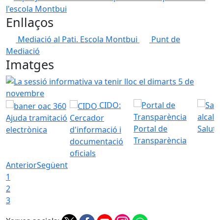
Enllaços
Mediació al Pati. Escola Montbui
Punt de
Mediació
Imatges
La sessió informativa va tenir lloc el dimarts 5 de novemb
CIDO:
Ajuda tramitació
Cercador
Portal de
Saluta
electrònica
d'informació i
Transparència
documentació
oficials
Anterior
Següent
1
2
3