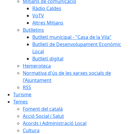
Mitjans de comunicació
Ràdio Caldes
VoTV
Altres Mitjans
Butlletins
Butlletí municipal - "Casa de la Vila"
Butlletí de Desenvolupament Econòmic
Local
Butlletí digital
Hemeroteca
Normativa d'ús de les xarxes socials de
l'Ajuntament
RSS
Turisme
Temes
Foment del català
Acció Social i Salut
Acords i Administració Local
Cultura