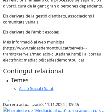
les relacions familiars com processos de separació i
divorci, cura de la gent gran o persones dependents.
Els derivats de la gestió d'entitats, associacions i
comunitats veinals.
Els derivats de l'àmbit escolar.
Més informació al web municipal
(https://www.caldesdemontbui.cat/serveis-i-
tramits/serveis/mediacio-ciutadana.html) i al correu
electrònic: mediacio@caldesdemontbui.cat
Contingut relacionat
Temes
Acció Social i Salut
Facebook
X
Darrera actualització: 11.11.2024 | 09:45
El projecte de “Mediació al pati” torna aquest curs a l'esc