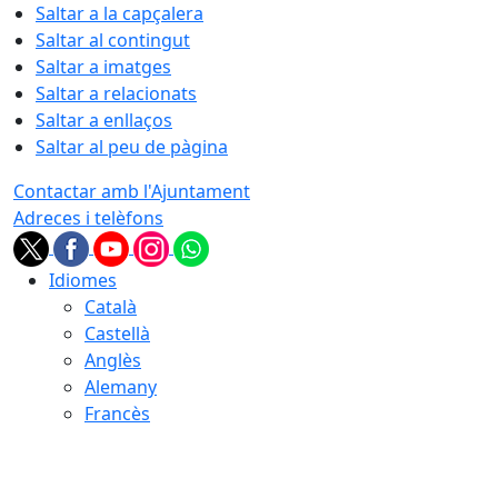
Saltar a la capçalera
Saltar al contingut
Saltar a imatges
Saltar a relacionats
Saltar a enllaços
Saltar al peu de pàgina
Contactar amb l'Ajuntament
Adreces i telèfons
Idiomes
Català
Castellà
Anglès
Alemany
Francès
07.08.2026 | 06:28