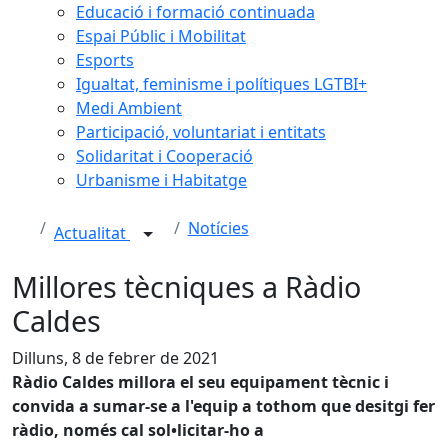
Educació i formació continuada
Espai Públic i Mobilitat
Esports
Igualtat, feminisme i polítiques LGTBI+
Medi Ambient
Participació, voluntariat i entitats
Solidaritat i Cooperació
Urbanisme i Habitatge
Notícies
Actualitat
Millores tècniques a Ràdio
Caldes
Dilluns, 8 de febrer de 2021
Ràdio Caldes millora el seu equipament tècnic i
convida a sumar-se a l'equip a tothom que desitgi fer
ràdio, només cal sol•licitar-ho a