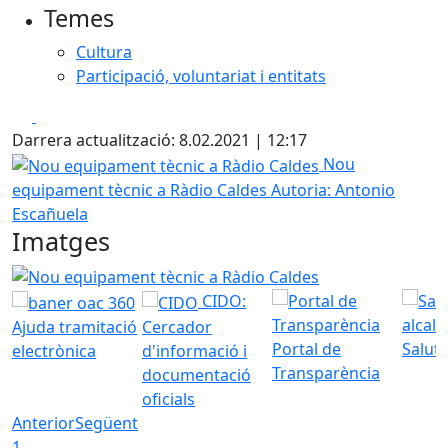
Temes
Cultura
Participació, voluntariat i entitats
Facebook
X
Darrera actualització: 8.02.2021 | 12:17
Nou equipament tècnic a Ràdio Caldes
Nou
equipament tècnic a Ràdio Caldes
Autoria: Antonio
Escañuela
Imatges
Nou equipament tècnic a Ràdio Caldes
CIDO:
Ajuda tramitació
Cercador
Portal de
Saluta
electrònica
d'informació i
Transparència
documentació
oficials
Anterior
Següent
1