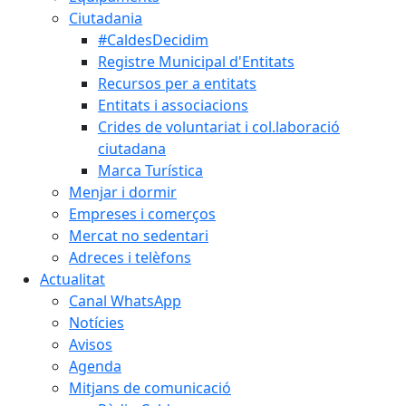
Ciutadania
#CaldesDecidim
Registre Municipal d'Entitats
Recursos per a entitats
Entitats i associacions
Crides de voluntariat i col.laboració
ciutadana
Marca Turística
Menjar i dormir
Empreses i comerços
Mercat no sedentari
Adreces i telèfons
Actualitat
Canal WhatsApp
Notícies
Avisos
Agenda
Mitjans de comunicació