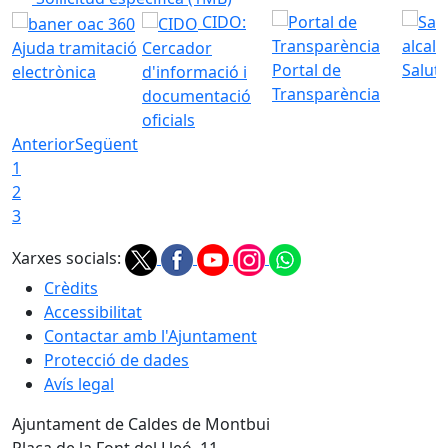
CIDO:
Ajuda tramitació
Cercador
Portal de
Saluta
electrònica
d'informació i
Transparència
documentació
oficials
Anterior
Següent
1
2
3
Xarxes socials:
Crèdits
Accessibilitat
Contactar amb l'Ajuntament
Protecció de dades
Avís legal
Ajuntament de Caldes de Montbui
Plaça de la Font del Lleó, 11