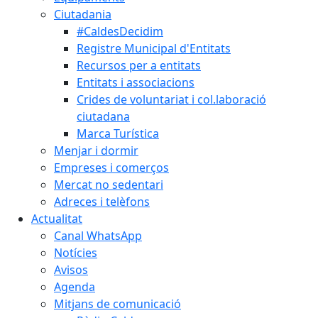
Ciutadania
#CaldesDecidim
Registre Municipal d'Entitats
Recursos per a entitats
Entitats i associacions
Crides de voluntariat i col.laboració
ciutadana
Marca Turística
Menjar i dormir
Empreses i comerços
Mercat no sedentari
Adreces i telèfons
Actualitat
Canal WhatsApp
Notícies
Avisos
Agenda
Mitjans de comunicació