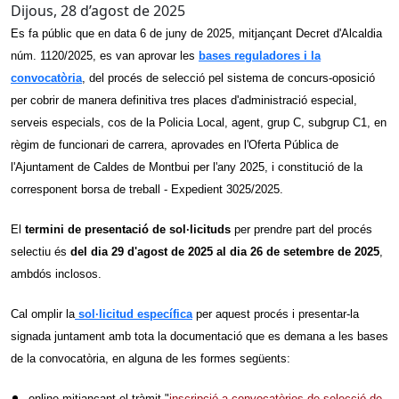
Dijous, 28 d’agost de 2025
Es fa públic que en data 6 de juny de 2025, mitjançant Decret d'Alcaldia
núm. 1120/2025, es van aprovar les
bases reguladores
i la
convocatòria
, del procés de selecció pel sistema de concurs-oposició
per cobrir de manera definitiva tres places d'administració especial,
serveis especials, cos de la Policia Local, agent, grup C, subgrup C1, en
règim de funcionari de carrera, aprovades en l'Oferta Pública de
l'Ajuntament de Caldes de Montbui per l'any 2025, i constitució de la
corresponent borsa de treball - Expedient 3025/2025.
El
termini de presentació de sol·licituds
per prendre part del procés
selectiu és
del dia 29 d'agost de 2025 al dia 26 de setembre de 2025
,
ambdós inclosos.
Cal omplir la
sol·licitud específica
per aquest procés i presentar-la
signada juntament amb tota la documentació que es demana a les bases
de la convocatòria, en alguna de les formes següents:
online mitjançant el tràmit "
inscripció a convocatòries de selecció de