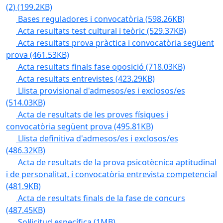
(2)
(199.2KB)
Bases reguladores i convocatòria
(598.26KB)
Acta resultats test cultural i teòric
(529.37KB)
Acta resultats prova pràctica i convocatòria següent
prova
(461.53KB)
Acta resultats finals fase oposició
(718.03KB)
Acta resultats entrevistes
(423.29KB)
Llista provisional d'admesos/es i exclosos/es
(514.03KB)
Acta de resultats de les proves físiques i
convocatòria següent prova
(495.81KB)
Llista definitiva d'admesos/es i exclosos/es
(486.32KB)
Acta de resultats de la prova psicotècnica aptitudinal
i de personalitat, i convocatòria entrevista competencial
(481.9KB)
Acta de resultats finals de la fase de concurs
(487.45KB)
Sol·licitud específica
(1MB)