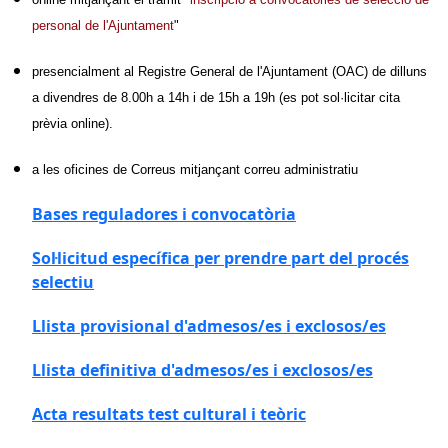
personal de l'Ajuntament
"
presencialment al Registre General de l'Ajuntament (OAC) de dilluns
a divendres de 8.00h a 14h i de 15h a 19h (es pot sol·licitar cita
prèvia online).
a les oficines de Correus mitjançant correu administratiu
Bases reguladores i convocatòria
Sol·licitud específica per prendre part del procés
selectiu
Llista provisional d'admesos/es i exclosos/es
Llista definitiva d'admesos/es i exclosos/es
Acta resultats test cultural i teòric