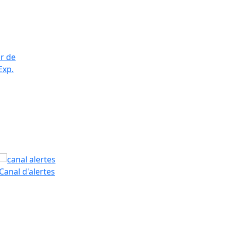
ir de
Exp.
PAM
Canal d'alertes