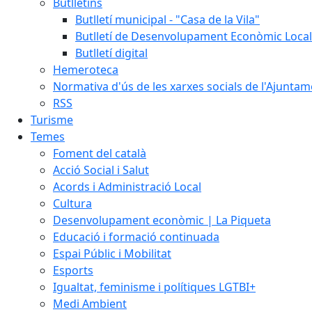
Butlletins
Butlletí municipal - "Casa de la Vila"
Butlletí de Desenvolupament Econòmic Local
Butlletí digital
Hemeroteca
Normativa d'ús de les xarxes socials de l'Ajunta
RSS
Turisme
Temes
Foment del català
Acció Social i Salut
Acords i Administració Local
Cultura
Desenvolupament econòmic | La Piqueta
Educació i formació continuada
Espai Públic i Mobilitat
Esports
Igualtat, feminisme i polítiques LGTBI+
Medi Ambient