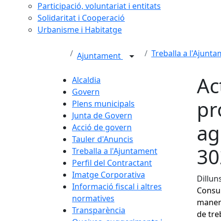
Participació, voluntariat i entitats
Solidaritat i Cooperació
Urbanisme i Habitatge
Treballa a l'Ajunt
Ajuntament
Ac
Alcaldia
Govern
pr
Plens municipals
Junta de Govern
ag
Acció de govern
Tauler d'Anuncis
30
Treballa a l'Ajuntament
Perfil del Contractant
Imatge Corporativa
Dillun
Informació fiscal i altres
Consul
normatives
manera
Transparència
de tre