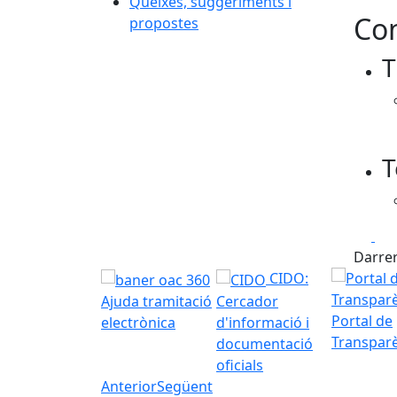
Queixes, suggeriments i
Con
propostes
T
T
Fa
Darrer
CIDO:
Ajuda tramitació
Cercador
Portal de
electrònica
d'informació i
Transpar
documentació
oficials
Anterior
Següent