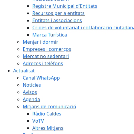
Registre Municipal d'Entitats
Recursos per a entitats
Entitats i associacions
Crides de voluntariat i col.laboració ciutadan
Marca Turística
Menjar i dormir
Empreses i comerços
Mercat no sedentari
Adreces i telèfons
Actualitat
Canal WhatsApp
Notícies
Avisos
Agenda
Mitjans de comunicació
Ràdio Caldes
VoTV
Altres Mitjans