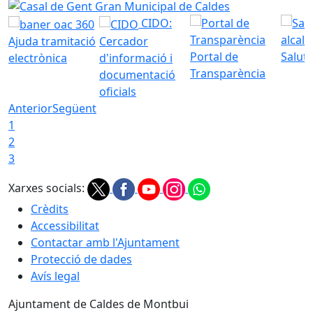
Casal de Gent Gran Municipal de Caldes
CIDO:
Ajuda tramitació
Cercador
Portal de
Saluta
electrònica
d'informació i
Transparència
documentació
oficials
Anterior
Següent
1
2
3
Xarxes socials:
Crèdits
Accessibilitat
Contactar amb l'Ajuntament
Protecció de dades
Avís legal
Ajuntament de Caldes de Montbui