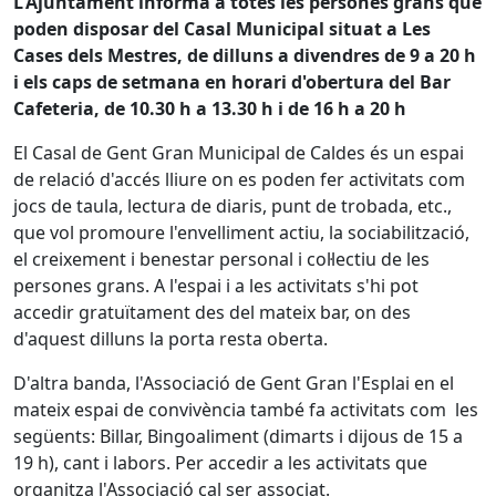
L'Ajuntament informa a totes les persones grans que
poden disposar del Casal Municipal situat a Les
Cases dels Mestres, de dilluns a divendres de 9 a 20 h
i els caps de setmana en horari d'obertura del Bar
Cafeteria, de 10.30 h a 13.30 h i de 16 h a 20 h
El Casal de Gent Gran Municipal de Caldes és un espai
de relació d'accés lliure on es poden fer activitats com
jocs de taula, lectura de diaris, punt de trobada, etc.,
que vol promoure l'envelliment actiu, la sociabilització,
el creixement i benestar personal i col·lectiu de les
persones grans. A l'espai i a les activitats s'hi pot
accedir gratuïtament des del mateix bar, on des
d'aquest dilluns la porta resta oberta.
D'altra banda, l'Associació de Gent Gran l'Esplai en el
mateix espai de convivència també fa activitats com les
següents: Billar, Bingoaliment (dimarts i dijous de 15 a
19 h), cant i labors. Per accedir a les activitats que
organitza l'Associació cal ser associat.