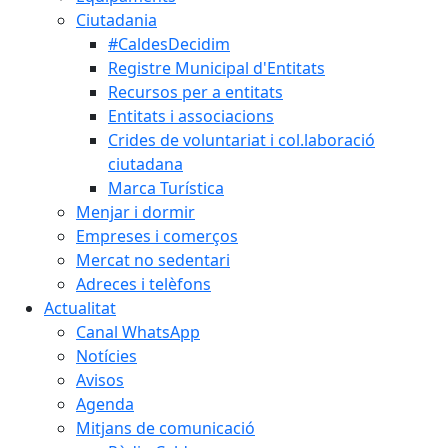
Ciutadania
#CaldesDecidim
Registre Municipal d'Entitats
Recursos per a entitats
Entitats i associacions
Crides de voluntariat i col.laboració
ciutadana
Marca Turística
Menjar i dormir
Empreses i comerços
Mercat no sedentari
Adreces i telèfons
Actualitat
Canal WhatsApp
Notícies
Avisos
Agenda
Mitjans de comunicació