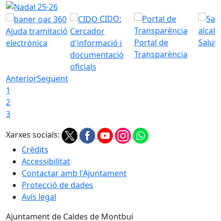
Nadal 25-26
CIDO:
Ajuda tramitació
Cercador
Portal de
Saluta
electrònica
d'informació i
Transparència
documentació
oficials
Anterior
Següent
1
2
3
Xarxes socials:
Crèdits
Accessibilitat
Contactar amb l'Ajuntament
Protecció de dades
Avís legal
Ajuntament de Caldes de Montbui