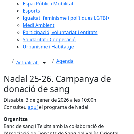
Espai Públic i Mobilitat
Esports
Igualtat, feminisme i polítiques LGTBI+
Medi Ambient
Participació, voluntariat i entitats
Solidaritat i Cooperació
Urbanisme i Habitatge
Agenda
Actualitat
Nadal 25-26. Campanya de
donació de sang
Dissabte, 3 de gener de 2026 a les 10:00h
Consulteu
aquí
el programa de Nadal
Organitza
Banc de sang i Teixits amb la col·laboració de
l'Associació de Donants de Sang del Vallès Oriental