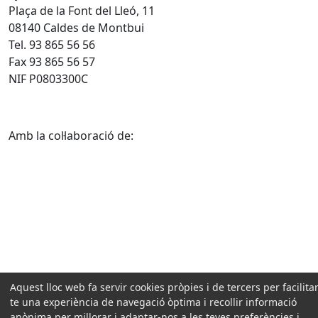
Plaça de la Font del Lleó, 11
08140 Caldes de Montbui
Tel. 93 865 56 56
Fax 93 865 56 57
NIF P0803300C
Amb la col·laboració de:
Aquest lloc web fa servir cookies pròpies i de tercers per facilitar
te una experiència de navegació òptima i recollir informació
anònima per millorar i adaptar-nos a les teves preferències i