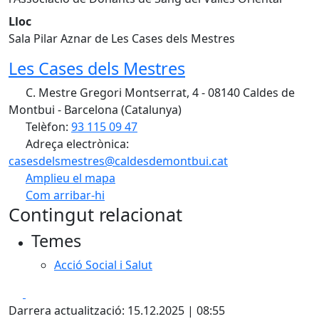
Lloc
Sala Pilar Aznar de Les Cases dels Mestres
Les Cases dels Mestres
C. Mestre Gregori Montserrat, 4 - 08140 Caldes de
Montbui - Barcelona (Catalunya)
Telèfon:
93 115 09 47
Adreça electrònica:
casesdelsmestres@caldesdemontbui.cat
Amplieu el mapa
Com arribar-hi
Leaflet
| ©
OpenStreetMap
contributors
Contingut relacionat
+
Temes
−
Acció Social i Salut
Facebook
X
Darrera actualització: 15.12.2025 | 08:55