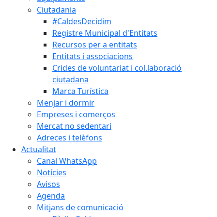
Ciutadania
#CaldesDecidim
Registre Municipal d'Entitats
Recursos per a entitats
Entitats i associacions
Crides de voluntariat i col.laboració
ciutadana
Marca Turística
Menjar i dormir
Empreses i comerços
Mercat no sedentari
Adreces i telèfons
Actualitat
Canal WhatsApp
Notícies
Avisos
Agenda
Mitjans de comunicació