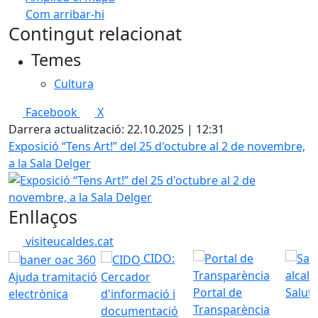
Com arribar-hi
Leaflet
| ©
OpenStreetMap
contributors
Contingut relacionat
+
Temes
−
Cultura
Facebook
X
Darrera actualització: 22.10.2025 | 12:31
Exposició “Tens Art!” del 25 d'octubre al 2 de novembre,
a la Sala Delger
Enllaços
visiteucaldes.cat
CIDO:
Ajuda tramitació
Cercador
Portal de
Saluta
electrònica
d'informació i
Transparència
documentació