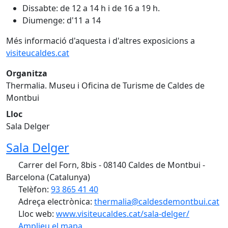
Dissabte: de 12 a 14 h i de 16 a 19 h.
Diumenge: d'11 a 14
Més informació d'aquesta i d'altres exposicions a
visiteucaldes.cat
Organitza
Thermalia. Museu i Oficina de Turisme de Caldes de
Montbui
Lloc
Sala Delger
Sala Delger
Carrer del Forn, 8bis - 08140 Caldes de Montbui -
Barcelona (Catalunya)
Telèfon:
93 865 41 40
Adreça electrònica:
thermalia@caldesdemontbui.cat
Lloc web:
www.visiteucaldes.cat/sala-delger/
Amplieu el mapa