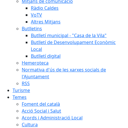
Mitjans de comunicació
Ràdio Caldes
VoTV
Altres Mitjans
Butlletins
Butlletí municipal - "Casa de la Vila"
Butlletí de Desenvolupament Econòmic
Local
Butlletí digital
Hemeroteca
Normativa d'ús de les xarxes socials de
l'Ajuntament
RSS
Turisme
Temes
Foment del català
Acció Social i Salut
Acords i Administració Local
Cultura