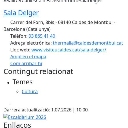
#BallDeDiablesCaldesDeMontbui #SalaDelger
Sala Delger
Carrer del Forn, 8bis - 08140 Caldes de Montbui -
Barcelona (Catalunya)
Telèfon:
93 865 41 40
Adreça electrònica:
thermalia@caldesdemontbui.cat
Lloc web:
www.visiteucaldes.cat/sala-delger/
Amplieu el mapa
Com arribar-hi
Leaflet
| ©
OpenStreetMap
contributors
Contingut relacionat
+
Temes
−
Cultura
Facebook
X
Darrera actualització: 1.07.2026 | 10:00
Escaldàrium 2026
Enllaços