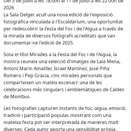
Del 3 de juliol a les 18:00h al 11 de juliol a les 22:00h de
2026
La Sala Delger acull una nova edició de l'exposició
fotogràfica vinculada a l'Escaldàrium, una oportunitat
per redescobrir la Festa del Foc i de l'Aigua a través de
la mirada de diversos fotògrafs acreditats que van
documentar-ne l'edició de 2025.
Sota el títol Mirades a la Festa del Foc i de l'Aigua, la
mostra reuneix una selecció d'imatges de Laia Mena,
Antoni Marin Amatller, Israel Martínez, José Piña
Romero i Pep Gràcia, cinc mirades personals que
comparteixen un mateix escenari: una de les
celebracions més singulars i emblemàtiques de Caldes
de Montbui.
Les fotografies capturen instants de foc, aigua, emoció,
tradició i participació popular, mostrant com una
mateixa festa pot ser interpretada de maneres molt
diverses. Cada autor aporta una sensibilitat pròpia,