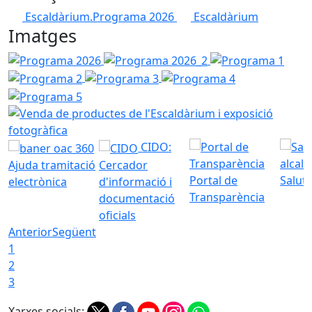
Escaldàrium.Programa 2026
Escaldàrium
Imatges
Programa 2026
Programa 2026_2
Programa 1
Prog
Programa 3
Programa 4
Programa 5
Venda de productes de l'Escaldàrium i expos
CIDO:
Ajuda tramitació
Cercador
Portal de
Saluta
electrònica
d'informació i
Transparència
documentació
oficials
Anterior
Següent
1
2
3
Xarxes socials: