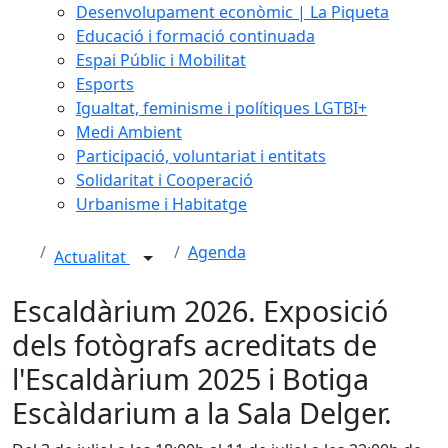
Desenvolupament econòmic | La Piqueta
Educació i formació continuada
Espai Públic i Mobilitat
Esports
Igualtat, feminisme i polítiques LGTBI+
Medi Ambient
Participació, voluntariat i entitats
Solidaritat i Cooperació
Urbanisme i Habitatge
Agenda
Actualitat
Escaldàrium 2026. Exposició
dels fotògrafs acreditats de
l'Escaldàrium 2025 i Botiga
Escàldarium a la Sala Delger.