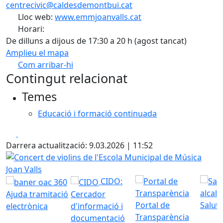
centrecivic@caldesdemontbui.cat
Lloc web:
www.emmjoanvalls.cat
Horari:
De dilluns a dijous de 17:30 a 20 h (agost tancat)
Amplieu el mapa
Com arribar-hi
Leaflet
| ©
OpenStreetMap
contributors
Contingut relacionat
+
Temes
−
Educació i formació continuada
Facebook
X
Darrera actualització: 9.03.2026 | 11:52
Concert de violins de l'Escola Municipal de Música Joan Va
CIDO:
Ajuda tramitació
Cercador
Portal de
Saluta
electrònica
d'informació i
Transparència
documentació