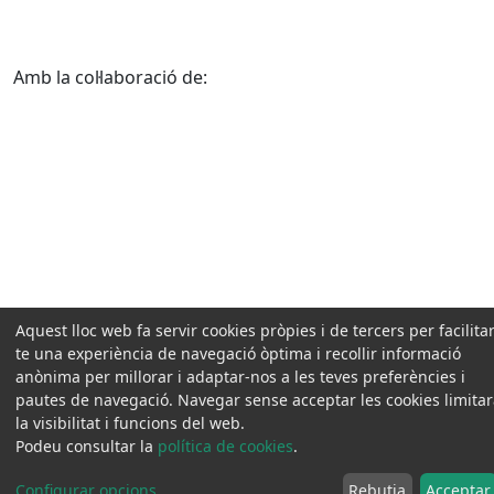
Amb la col·laboració de:
Aquest lloc web fa servir cookies pròpies i de tercers per facilitar
te una experiència de navegació òptima i recollir informació
anònima per millorar i adaptar-nos a les teves preferències i
pautes de navegació. Navegar sense acceptar les cookies limita
la visibilitat i funcions del web.
Podeu consultar la
política de cookies
.
Configurar opcions
...
Rebutja
Acceptar