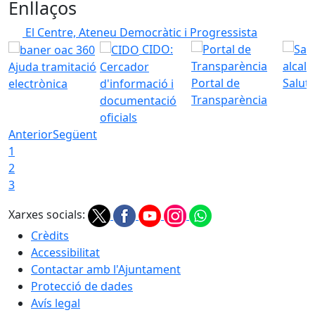
Enllaços
El Centre, Ateneu Democràtic i Progressista
CIDO:
Ajuda tramitació
Cercador
Portal de
Saluta
electrònica
d'informació i
Transparència
documentació
oficials
Anterior
Següent
1
2
3
Xarxes socials:
Crèdits
Accessibilitat
Contactar amb l'Ajuntament
Protecció de dades
Avís legal