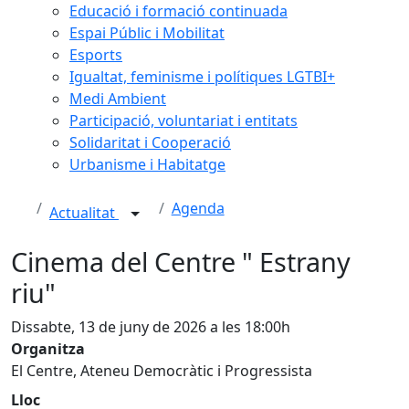
Educació i formació continuada
Espai Públic i Mobilitat
Esports
Igualtat, feminisme i polítiques LGTBI+
Medi Ambient
Participació, voluntariat i entitats
Solidaritat i Cooperació
Urbanisme i Habitatge
Agenda
Actualitat
Cinema del Centre " Estrany
riu"
Dissabte, 13 de juny de 2026 a les 18:00h
Organitza
El Centre, Ateneu Democràtic i Progressista
Lloc