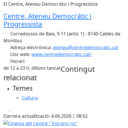
El Centre, Ateneu Democràtic i Progressista
Centre, Ateneu Democràtic i
Progressista
Corredossos de Baix, 9-11 (antic 1) - 8140 Caldes de
Montbui
Adreça electrònica:
ateneu@centredemocratic.cat
Lloc web:
www.centredemocratic.cat/
Horari:
Contingut
de 12 a 23 h, dilluns tancat
relacionat
Temes
Cultura
Facebook
X
Darrera actualització: 4.06.2026 | 08:52
Cinema del Centre " Estrany riu"