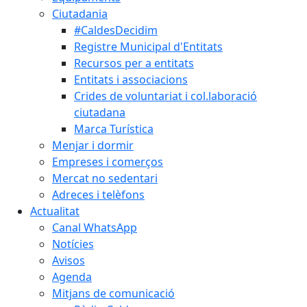
Ciutadania
#CaldesDecidim
Registre Municipal d'Entitats
Recursos per a entitats
Entitats i associacions
Crides de voluntariat i col.laboració
ciutadana
Marca Turística
Menjar i dormir
Empreses i comerços
Mercat no sedentari
Adreces i telèfons
Actualitat
Canal WhatsApp
Notícies
Avisos
Agenda
Mitjans de comunicació