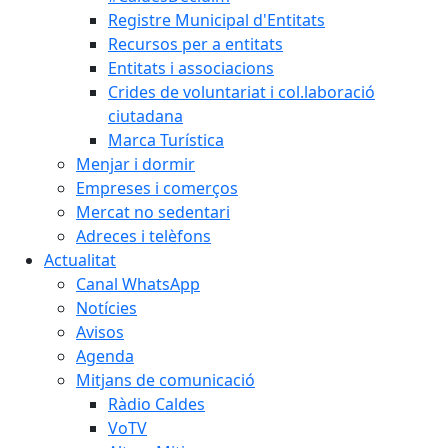
Registre Municipal d'Entitats
Recursos per a entitats
Entitats i associacions
Crides de voluntariat i col.laboració
ciutadana
Marca Turística
Menjar i dormir
Empreses i comerços
Mercat no sedentari
Adreces i telèfons
Actualitat
Canal WhatsApp
Notícies
Avisos
Agenda
Mitjans de comunicació
Ràdio Caldes
VoTV