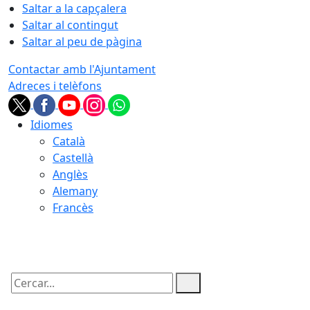
Saltar a la capçalera
Saltar al contingut
Saltar al peu de pàgina
Contactar amb l'Ajuntament
Adreces i telèfons
Idiomes
Català
Castellà
Anglès
Alemany
Francès
08.08.2026 | 01:04
Cercar: