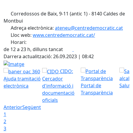
Corredossos de Baix, 9-11 (antic 1) - 8140 Caldes de
Montbui
Adreça electrònica:
ateneu@centredemocratic.cat
Lloc web:
www.centredemocratic.cat/
Horari:
Facebook
X
de 12 a 23 h, dilluns tancat
Darrera actualització: 26.09.2023 | 08:42
Imatge
CIDO:
Ajuda tramitació
Cercador
Portal de
Saluta
electrònica
d'informació i
Transparència
documentació
oficials
Anterior
Següent
1
2
3