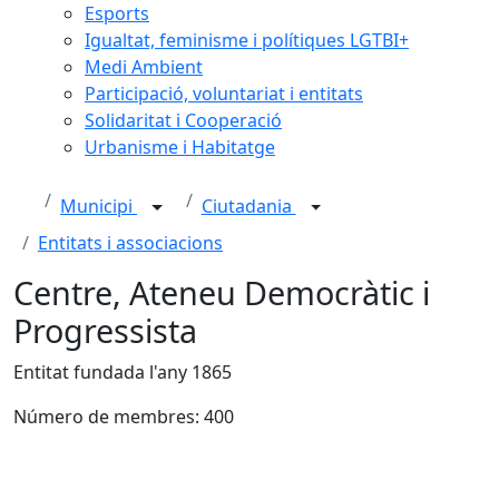
Esports
Igualtat, feminisme i polítiques LGTBI+
Medi Ambient
Participació, voluntariat i entitats
Solidaritat i Cooperació
Urbanisme i Habitatge
Municipi
Ciutadania
Entitats i associacions
Centre, Ateneu Democràtic i
Progressista
Entitat fundada l'any 1865
Número de membres: 400