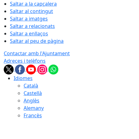
Saltar a la capçalera
Saltar al contingut
Saltar a imatges
Saltar a relacionats
Saltar a enllaços
Saltar al peu de pàgina
Contactar amb l'Ajuntament
Adreces i telèfons
Idiomes
Català
Castellà
Anglès
Alemany
Francès
10.08.2026 | 11:51