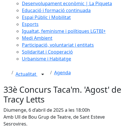
Desenvolupament econòmic | La Piqueta
Educació i formació continuada
Espai Públic i Mobilitat
Esports
Igualtat, feminisme i polítiques LGTBI+
Medi Ambient
Participació, voluntariat i entitats
Solidaritat i Cooperació
Urbanisme i Habitatge
Agenda
Actualitat
33è Concurs Taca'm. 'Agost' de
Tracy Letts
Diumenge, 6 d’abril de 2025 a les 18:00h
Amb Ull de Bou Grup de Teatre, de Sant Esteve
Sesrovires.