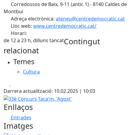
Corredossos de Baix, 9-11 (antic 1) - 8140 Caldes de
Montbui
Adreça electrònica:
ateneu@centredemocratic.cat
Lloc web:
www.centredemocratic.cat/
Horari:
Contingut
de 12 a 23 h, dilluns tancat
relacionat
Temes
Cultura
Facebook
X
Darrera actualització: 10.02.2025 | 10:03
33è Concurs Taca'm. 'Agost'
Enllaços
Entrades
Imatges