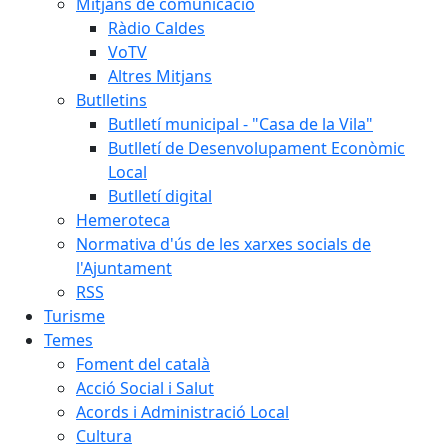
Mitjans de comunicació
Ràdio Caldes
VoTV
Altres Mitjans
Butlletins
Butlletí municipal - "Casa de la Vila"
Butlletí de Desenvolupament Econòmic
Local
Butlletí digital
Hemeroteca
Normativa d'ús de les xarxes socials de
l'Ajuntament
RSS
Turisme
Temes
Foment del català
Acció Social i Salut
Acords i Administració Local
Cultura