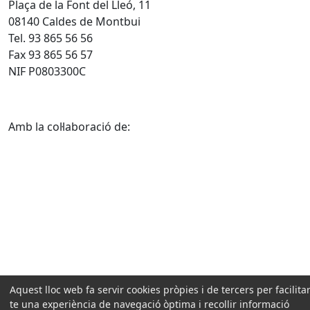
Plaça de la Font del Lleó, 11
08140 Caldes de Montbui
Tel. 93 865 56 56
Fax 93 865 56 57
NIF P0803300C
Amb la col·laboració de:
Aquest lloc web fa servir cookies pròpies i de tercers per facilitar
te una experiència de navegació òptima i recollir informació