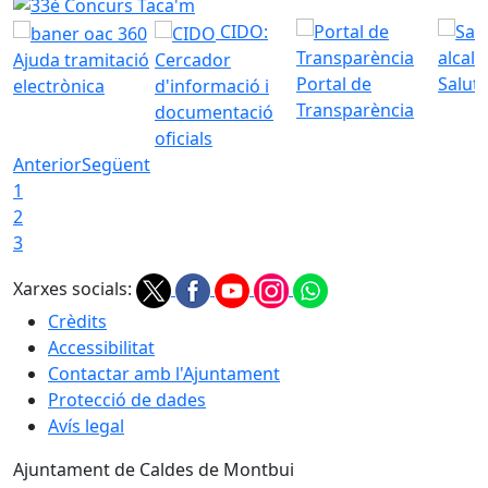
33è Concurs Taca'm
CIDO:
Ajuda tramitació
Cercador
Portal de
Saluta
electrònica
d'informació i
Transparència
documentació
oficials
Anterior
Següent
1
2
3
Xarxes socials:
Crèdits
Accessibilitat
Contactar amb l'Ajuntament
Protecció de dades
Avís legal
Ajuntament de Caldes de Montbui