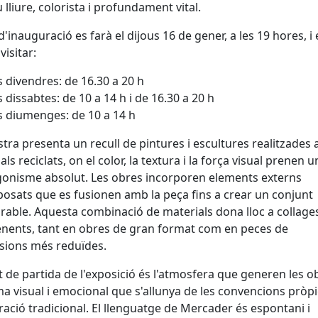
u lliure, colorista i profundament vital.
 d'inauguració es farà el dijous 16 de gener, a les 19 hores, i 
visitar:
s divendres: de 16.30 a 20 h
s dissabtes: de 10 a 14 h i de 16.30 a 20 h
s diumenges: de 10 a 14 h
tra presenta un recull de pintures i escultures realitzades
ls reciclats, on el color, la textura i la força visual prenen u
onisme absolut. Les obres incorporen elements externs
osats que es fusionen amb la peça fins a crear un conjunt
rable. Aquesta combinació de materials dona lloc a collages 
nents, tant en obres de gran format com en peces de
sions més reduïdes.
t de partida de l'exposició és l'atmosfera que generen les o
ma visual i emocional que s'allunya de les convencions pròp
uració tradicional. El llenguatge de Mercader és espontani i