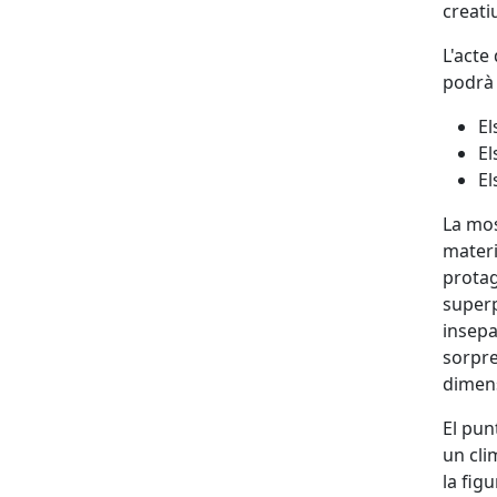
creati
L'acte
podrà 
El
El
El
La mos
materia
protag
superp
insepa
sorpre
dimen
El pun
un cli
la fig