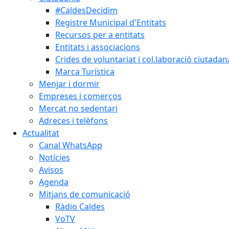
#CaldesDecidim
Registre Municipal d'Entitats
Recursos per a entitats
Entitats i associacions
Crides de voluntariat i col.laboració ciutadan
Marca Turística
Menjar i dormir
Empreses i comerços
Mercat no sedentari
Adreces i telèfons
Actualitat
Canal WhatsApp
Notícies
Avisos
Agenda
Mitjans de comunicació
Ràdio Caldes
VoTV