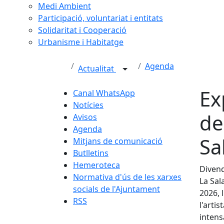
Medi Ambient
Participació, voluntariat i entitats
Solidaritat i Cooperació
Urbanisme i Habitatge
Agenda
Actualitat
Ex
Canal WhatsApp
Notícies
de
Avisos
Agenda
Sa
Mitjans de comunicació
Butlletins
Hemeroteca
Divend
Normativa d'ús de les xarxes
La Sal
socials de l'Ajuntament
2026, 
RSS
l'arti
intens