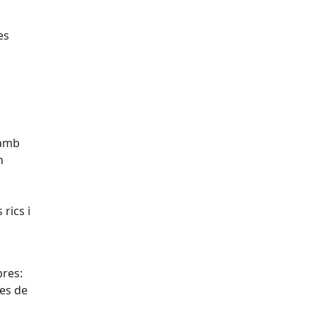
es
 amb
n
rics i
bres:
ies de