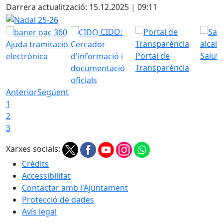
Darrera actualització: 15.12.2025 | 09:11
Nadal 25-26
CIDO:
Ajuda tramitació
Cercador
Portal de
Saluta
electrònica
d'informació i
Transparència
documentació
oficials
Anterior
Següent
1
2
3
Xarxes socials:
Crèdits
Accessibilitat
Contactar amb l'Ajuntament
Protecció de dades
Avís legal