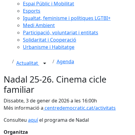
Espai Públic i Mobilitat
Esports
Igualtat, feminisme i polítiques LGTBI+
Medi Ambient
Participació, voluntariat i entitats
Solidaritat i Cooperació
Urbanisme i Habitatge
Agenda
Actualitat
Nadal 25-26. Cinema cicle
familiar
Dissabte, 3 de gener de 2026 a les 16:00h
Més informació a
centredemocratic.cat/activitats
Consulteu
aquí
el programa de Nadal
Organitza