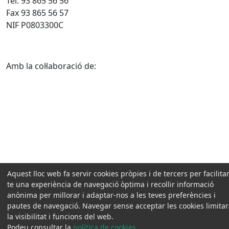
Tel. 93 865 56 56
Fax 93 865 56 57
NIF P0803300C
Amb la col·laboració de:
Aquest lloc web fa servir cookies pròpies i de tercers per facilitar
te una experiència de navegació òptima i recollir informació
anònima per millorar i adaptar-nos a les teves preferències i
pautes de navegació. Navegar sense acceptar les cookies limita
la visibilitat i funcions del web.
Podeu consultar la
política de cookies
.