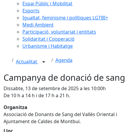
Espai Públic i Mobilitat
Esports
Igualtat, feminisme i polítiques LGTBI+
Medi Ambient
Participació, voluntariat i entitats
Solidaritat i Cooperació
Urbanisme i Habitatge
Agenda
Actualitat
Campanya de donació de sang
Dissabte, 13 de setembre de 2025 a les 10:00h
De 10 h a 14 h i de 17 h a 21 h.
Organitza
Associació de Donants de Sang del Vallès Oriental i
Ajuntament de Caldes de Montbui.
Lloc