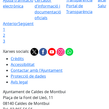
Ajuda tramitació
Cercador
Portal de
Saluta
electrònica
d'informació i
Transparència
documentació
oficials
Anterior
Següent
1
2
3
Xarxes socials:
Crèdits
Accessibilitat
Contactar amb l'Ajuntament
Protecció de dades
Avís legal
Ajuntament de Caldes de Montbui
Plaça de la Font del Lleó, 11
08140 Caldes de Montbui