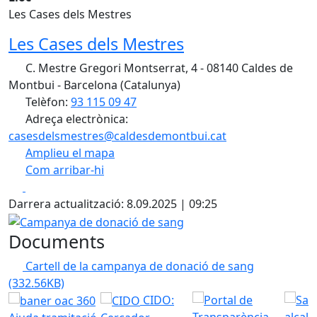
Les Cases dels Mestres
Les Cases dels Mestres
C. Mestre Gregori Montserrat, 4 - 08140 Caldes de
Montbui - Barcelona (Catalunya)
Telèfon:
93 115 09 47
Adreça electrònica:
casesdelsmestres@caldesdemontbui.cat
Amplieu el mapa
Com arribar-hi
Leaflet
| ©
OpenStreetMap
contributors
Facebook
X
+
Darrera actualització: 8.09.2025 | 09:25
−
Campanya de donació de sang
Documents
Cartell de la campanya de donació de sang
(332.56KB)
CIDO: