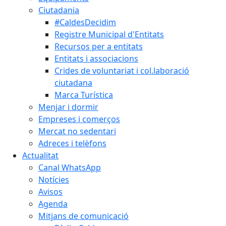
Ciutadania
#CaldesDecidim
Registre Municipal d'Entitats
Recursos per a entitats
Entitats i associacions
Crides de voluntariat i col.laboració
ciutadana
Marca Turística
Menjar i dormir
Empreses i comerços
Mercat no sedentari
Adreces i telèfons
Actualitat
Canal WhatsApp
Notícies
Avisos
Agenda
Mitjans de comunicació