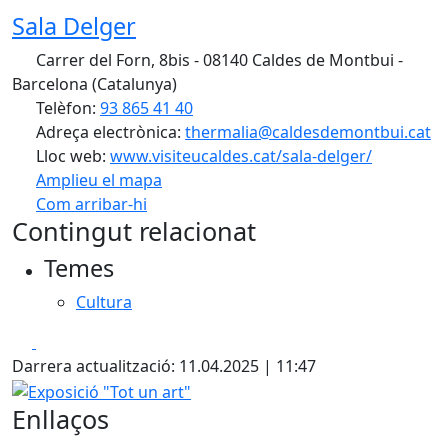
Sala Delger
Carrer del Forn, 8bis - 08140 Caldes de Montbui -
Barcelona (Catalunya)
Telèfon:
93 865 41 40
Adreça electrònica:
thermalia@caldesdemontbui.cat
Lloc web:
www.visiteucaldes.cat/sala-delger/
Amplieu el mapa
Com arribar-hi
Leaflet
| ©
OpenStreetMap
contributors
Contingut relacionat
+
Temes
−
Cultura
Facebook
X
Darrera actualització: 11.04.2025 | 11:47
Exposició "Tot un art"
Enllaços