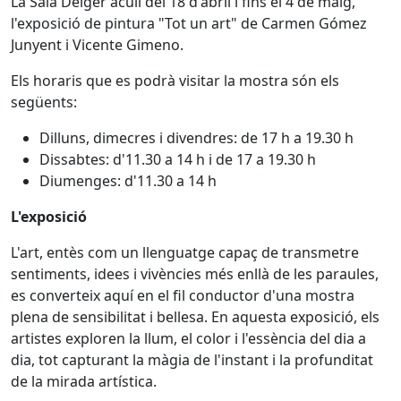
La Sala Delger acull del 18 d'abril i fins el 4 de maig,
l'exposició de pintura "Tot un art" de Carmen Gómez
Junyent i Vicente Gimeno.
Els horaris que es podrà visitar la mostra són els
següents:
Dilluns, dimecres i divendres: de 17 h a 19.30 h
Dissabtes: d'11.30 a 14 h i de 17 a 19.30 h
Diumenges: d'11.30 a 14 h
L'exposició
L'art, entès com un llenguatge capaç de transmetre
sentiments, idees i vivències més enllà de les paraules,
es converteix aquí en el fil conductor d'una mostra
plena de sensibilitat i bellesa. En aquesta exposició, els
artistes exploren la llum, el color i l'essència del dia a
dia, tot capturant la màgia de l'instant i la profunditat
de la mirada artística.