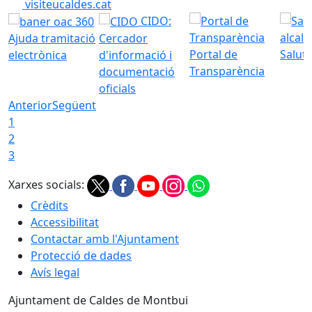
visiteucaldes.cat
CIDO:
Ajuda tramitació
Cercador
Portal de
Saluta
electrònica
d'informació i
Transparència
documentació
oficials
Anterior
Següent
1
2
3
Xarxes socials:
Crèdits
Accessibilitat
Contactar amb l'Ajuntament
Protecció de dades
Avís legal
Ajuntament de Caldes de Montbui