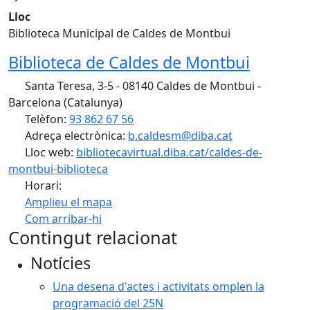
Lloc
Biblioteca Municipal de Caldes de Montbui
Biblioteca de Caldes de Montbui
Santa Teresa, 3-5 - 08140 Caldes de Montbui -
Barcelona (Catalunya)
Telèfon:
93 862 67 56
Adreça electrònica:
b.caldesm@diba.cat
Lloc web:
bibliotecavirtual.diba.cat/caldes-de-
montbui-biblioteca
Horari:
Amplieu el mapa
Com arribar-hi
Leaflet
| ©
OpenStreetMap
contributors
Contingut relacionat
+
Notícies
−
Una desena d'actes i activitats omplen la
programació del 25N