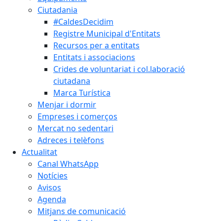
Ciutadania
#CaldesDecidim
Registre Municipal d'Entitats
Recursos per a entitats
Entitats i associacions
Crides de voluntariat i col.laboració
ciutadana
Marca Turística
Menjar i dormir
Empreses i comerços
Mercat no sedentari
Adreces i telèfons
Actualitat
Canal WhatsApp
Notícies
Avisos
Agenda
Mitjans de comunicació