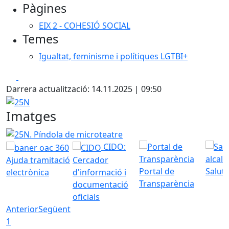
Pàgines
EIX 2 - COHESIÓ SOCIAL
Temes
Igualtat, feminisme i polítiques LGTBI+
Facebook
X
Darrera actualització: 14.11.2025 | 09:50
25N
Imatges
25N. Píndola de microteatre "Què són els micromasclisme?
CIDO:
Ajuda tramitació
Cercador
Portal de
Saluta
electrònica
d'informació i
Transparència
documentació
oficials
Anterior
Següent
1