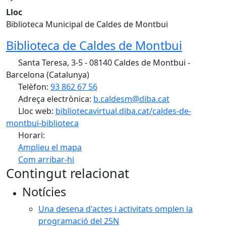
Lloc
Biblioteca Municipal de Caldes de Montbui
Biblioteca de Caldes de Montbui
Santa Teresa, 3-5 - 08140 Caldes de Montbui -
Barcelona (Catalunya)
Telèfon:
93 862 67 56
Adreça electrònica:
b.caldesm@diba.cat
Lloc web:
bibliotecavirtual.diba.cat/caldes-de-
montbui-biblioteca
Horari:
Amplieu el mapa
Com arribar-hi
Leaflet
| ©
OpenStreetMap
contributors
Contingut relacionat
+
Notícies
−
Una desena d'actes i activitats omplen la
programació del 25N