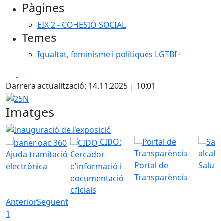
Pàgines
EIX 2 - COHESIÓ SOCIAL
Temes
Igualtat, feminisme i polítiques LGTBI+
Facebook
X
Darrera actualització: 14.11.2025 | 10:01
25N
Imatges
Inauguració de l'exposició "Tania Navarro: la dona trans 
CIDO:
Ajuda tramitació
Cercador
Portal de
Saluta
electrònica
d'informació i
Transparència
documentació
oficials
Anterior
Següent
1