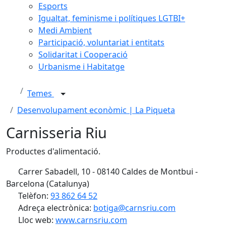
Esports
Igualtat, feminisme i polítiques LGTBI+
Medi Ambient
Participació, voluntariat i entitats
Solidaritat i Cooperació
Urbanisme i Habitatge
Temes
Desenvolupament econòmic | La Piqueta
Carnisseria Riu
Productes d'alimentació.
Carrer Sabadell, 10 - 08140 Caldes de Montbui -
Barcelona (Catalunya)
Telèfon:
93 862 64 52
Adreça electrònica:
botiga@carnsriu.com
Lloc web:
www.carnsriu.com