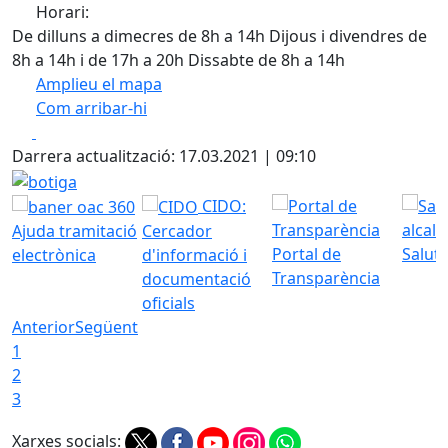
Horari:
De dilluns a dimecres de 8h a 14h Dijous i divendres de
8h a 14h i de 17h a 20h Dissabte de 8h a 14h
Amplieu el mapa
Com arribar-hi
Leaflet
| ©
OpenStreetMap
contributors
Facebook
X
+
Darrera actualització: 17.03.2021 | 09:10
−
botiga
CIDO:
Ajuda tramitació
Cercador
Portal de
Saluta
electrònica
d'informació i
Transparència
documentació
oficials
Anterior
Següent
1
2
3
Xarxes socials: