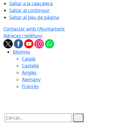
Saltar a la capçalera
Saltar al contingut
Saltar al peu de pàgina
Contactar amb l'Ajuntament
Adreces i telèfons
Idiomes
Català
Castellà
Anglès
Alemany
Francès
07.08.2026 | 09:21
Cercar: