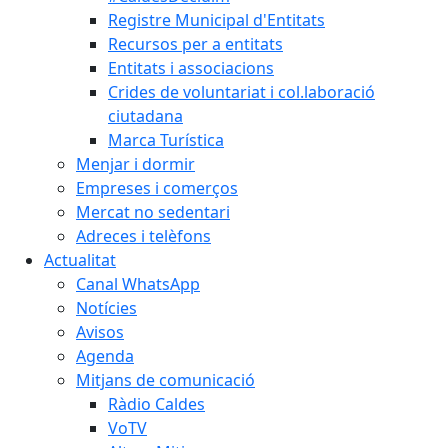
Registre Municipal d'Entitats
Recursos per a entitats
Entitats i associacions
Crides de voluntariat i col.laboració
ciutadana
Marca Turística
Menjar i dormir
Empreses i comerços
Mercat no sedentari
Adreces i telèfons
Actualitat
Canal WhatsApp
Notícies
Avisos
Agenda
Mitjans de comunicació
Ràdio Caldes
VoTV