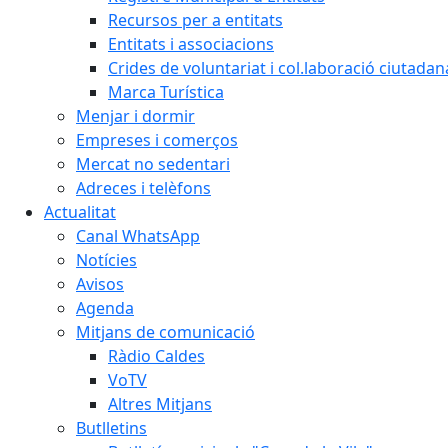
Recursos per a entitats
Entitats i associacions
Crides de voluntariat i col.laboració ciutadan
Marca Turística
Menjar i dormir
Empreses i comerços
Mercat no sedentari
Adreces i telèfons
Actualitat
Canal WhatsApp
Notícies
Avisos
Agenda
Mitjans de comunicació
Ràdio Caldes
VoTV
Altres Mitjans
Butlletins