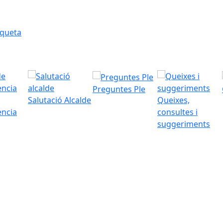
iqueta
Preguntes Ple
Salutació Alcalde
Queixes,
ència
consultes i
suggeriments