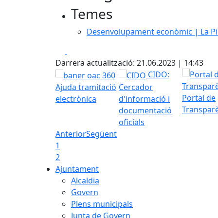
Temes
−
Desenvolupament econòmic | La P
Facebook
X
Darrera actualització: 21.06.2023 | 14:43
CIDO:
Ajuda tramitació
Cercador
Portal de
electrònica
d'informació i
Transpar
documentació
oficials
Anterior
Següent
1
2
Ajuntament
Alcaldia
Govern
Plens municipals
Junta de Govern