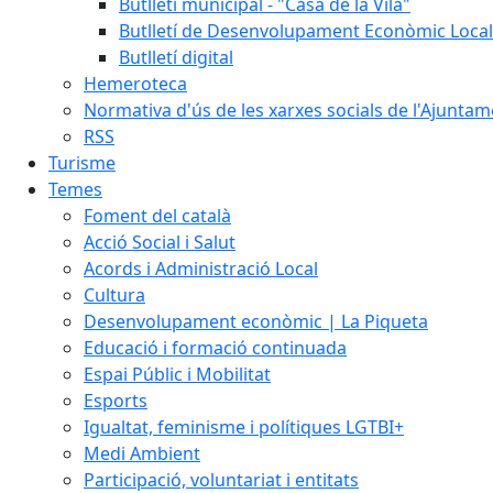
Butlletí municipal - "Casa de la Vila"
Butlletí de Desenvolupament Econòmic Local
Butlletí digital
Hemeroteca
Normativa d'ús de les xarxes socials de l'Ajunta
RSS
Turisme
Temes
Foment del català
Acció Social i Salut
Acords i Administració Local
Cultura
Desenvolupament econòmic | La Piqueta
Educació i formació continuada
Espai Públic i Mobilitat
Esports
Igualtat, feminisme i polítiques LGTBI+
Medi Ambient
Participació, voluntariat i entitats