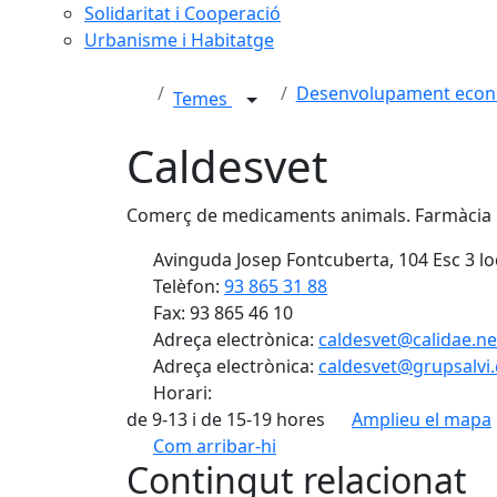
Solidaritat i Cooperació
Urbanisme i Habitatge
Desenvolupament econò
Temes
Caldesvet
Comerç de medicaments animals. Farmàcia 
Avinguda Josep Fontcuberta, 104 Esc 3 lo
Telèfon:
93 865 31 88
Fax: 93 865 46 10
Adreça electrònica:
caldesvet@calidae.ne
Adreça electrònica:
caldesvet@grupsalvi
Horari:
de 9-13 i de 15-19 hores
Amplieu el mapa
Com arribar-hi
Contingut relacionat
+