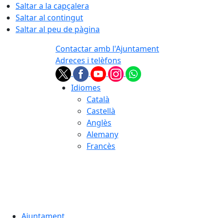
Saltar a la capçalera
Saltar al contingut
Saltar al peu de pàgina
Contactar amb l'Ajuntament
Adreces i telèfons
Idiomes
Català
Castellà
Anglès
Alemany
Francès
07.08.2026 | 19:37
Ajuntament