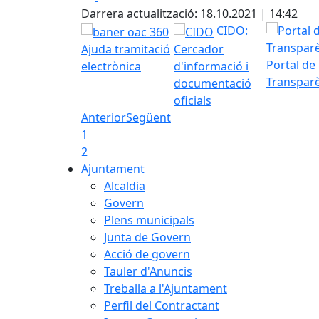
+
Darrera actualització: 18.10.2021 | 14:42
−
CIDO:
Ajuda tramitació
Cercador
Portal de
electrònica
d'informació i
Transpar
documentació
oficials
Anterior
Següent
1
2
Ajuntament
Alcaldia
Govern
Plens municipals
Junta de Govern
Acció de govern
Tauler d'Anuncis
Treballa a l'Ajuntament
Perfil del Contractant