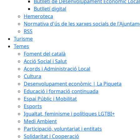
Butlletí de Desenvolupament Econòmic Local
Butlletí digital
Hemeroteca
Normativa d'ús de les xarxes socials de l'Ajunta
RSS
Turisme
Temes
Foment del català
Acció Social i Salut
Acords i Administració Local
Cultura
Desenvolupament econòmic | La Piqueta
Educació i formació continuada
Espai Públic i Mobilitat
Esports
Igualtat, feminisme i polítiques LGTBI+
Medi Ambient
Participació, voluntariat i entitats
Solidaritat i Cooperació