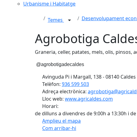
Urbanisme i Habitatge
Desenvolupament econò
Temes
Agrobotiga Calde
Graneria, celler, patates, mels, olis, pinsos, a
@agrobotigadecaldes
Avinguda Pi i Margall, 138 - 08140 Caldes
Telèfon:
936 599 503
Adreça electrònica:
agrobotiga@agrical
Lloc web:
www.agricaldes.com
Horari:
de dilluns a divendres de 9:00h a 13:30h i 
Amplieu el mapa
Com arribar-hi
Facebook
X