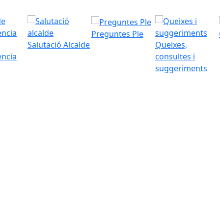
Preguntes Ple
Salutació Alcalde
Queixes,
ència
consultes i
suggeriments