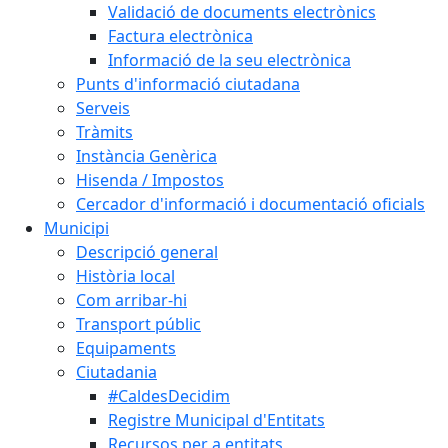
Validació de documents electrònics
Factura electrònica
Informació de la seu electrònica
Punts d'informació ciutadana
Serveis
Tràmits
Instància Genèrica
Hisenda / Impostos
Cercador d'informació i documentació oficials
Municipi
Descripció general
Història local
Com arribar-hi
Transport públic
Equipaments
Ciutadania
#CaldesDecidim
Registre Municipal d'Entitats
Recursos per a entitats