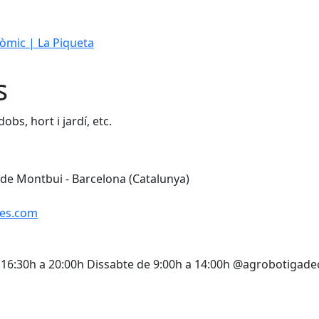
mic | La Piqueta
s
dobs, hort i jardí, etc.
 de Montbui - Barcelona (Catalunya)
des.com
de 16:30h a 20:00h Dissabte de 9:00h a 14:00h @agrobotigade
Leaflet
| ©
OpenStreetMap
con