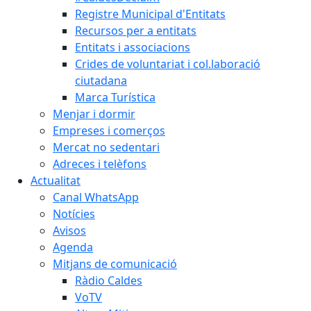
Registre Municipal d'Entitats
Recursos per a entitats
Entitats i associacions
Crides de voluntariat i col.laboració
ciutadana
Marca Turística
Menjar i dormir
Empreses i comerços
Mercat no sedentari
Adreces i telèfons
Actualitat
Canal WhatsApp
Notícies
Avisos
Agenda
Mitjans de comunicació
Ràdio Caldes
VoTV