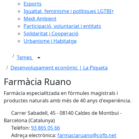
Esports
Igualtat, feminisme i polítiques LGTBI+
Medi Ambient
Participació, voluntariat i entitats
Solidaritat i Cooperació
Urbanisme i Habitatge
Temes
Desenvolupament econòmic | La Piqueta
Farmàcia Ruano
Farmàcia especialitzada en fórmules magistrals i
productes naturals amb més de 40 anys d'experiència.
Carrer Sabadell, 45 - 08140 Caldes de Montbui -
Barcelona (Catalunya)
Telèfon:
93 865 05 66
Adreça electrònica:
farmaciaruano@cofb.net