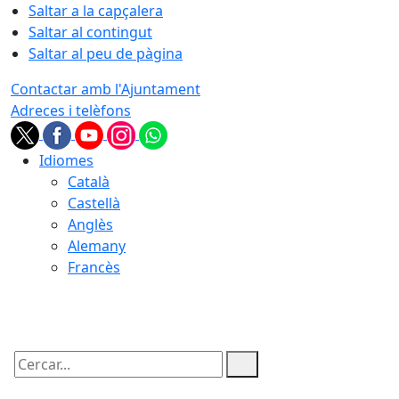
Saltar a la capçalera
Saltar al contingut
Saltar al peu de pàgina
Contactar amb l'Ajuntament
Adreces i telèfons
Idiomes
Català
Castellà
Anglès
Alemany
Francès
09.08.2026 | 12:19
Cercar: