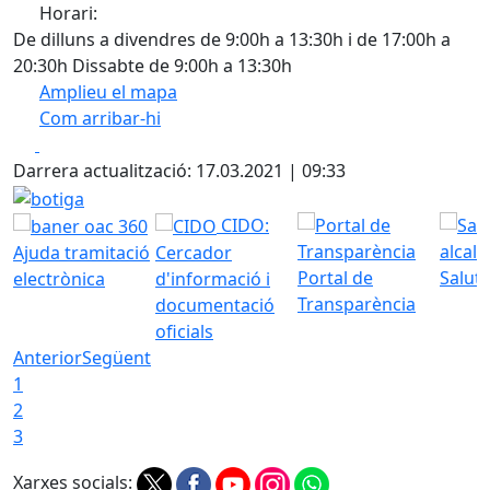
Horari:
De dilluns a divendres de 9:00h a 13:30h i de 17:00h a
20:30h Dissabte de 9:00h a 13:30h
Amplieu el mapa
Com arribar-hi
Leaflet
| ©
OpenStreetMap
contributors
Facebook
X
+
Darrera actualització: 17.03.2021 | 09:33
−
botiga
CIDO:
Ajuda tramitació
Cercador
Portal de
Saluta
electrònica
d'informació i
Transparència
documentació
oficials
Anterior
Següent
1
2
3
Xarxes socials: