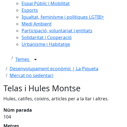
Espai Públic i Mobilitat
Esports
Igualtat, feminisme i polítiques LGTBI+
Medi Ambient
Participació, voluntariat i entitats
Solidaritat i Cooperació
Urbanisme i Habitatge
Temes
Desenvolupament econòmic | La Piqueta
Mercat no sedentari
Telas i Hules Montse
Hules, catifes, coixins, articles per a la llar i altres.
Núm parada
104
Metres