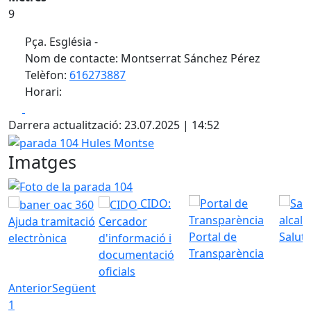
9
Pça. Església -
Nom de contacte: Montserrat Sánchez Pérez
Telèfon:
616273887
Horari:
Facebook
X
Darrera actualització: 23.07.2025 | 14:52
parada 104 Hules Montse
Imatges
Foto de la parada 104
CIDO:
Ajuda tramitació
Cercador
Portal de
Saluta
electrònica
d'informació i
Transparència
documentació
oficials
Anterior
Següent
1