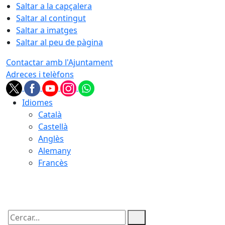
Saltar a la capçalera
Saltar al contingut
Saltar a imatges
Saltar al peu de pàgina
Contactar amb l'Ajuntament
Adreces i telèfons
Idiomes
Català
Castellà
Anglès
Alemany
Francès
10.08.2026 | 07:26