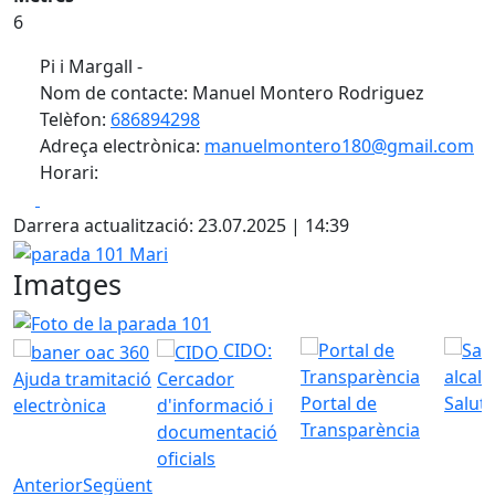
6
Pi i Margall -
Nom de contacte: Manuel Montero Rodriguez
Telèfon:
686894298
Adreça electrònica:
manuelmontero180@gmail.com
Horari:
Facebook
X
Darrera actualització: 23.07.2025 | 14:39
parada 101 Mari
Imatges
Foto de la parada 101
CIDO:
Ajuda tramitació
Cercador
Portal de
Saluta
electrònica
d'informació i
Transparència
documentació
oficials
Anterior
Següent