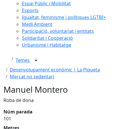
Espai Públic i Mobilitat
Esports
Igualtat, feminisme i polítiques LGTBI+
Medi Ambient
Participació, voluntariat i entitats
Solidaritat i Cooperació
Urbanisme i Habitatge
Temes
Desenvolupament econòmic | La Piqueta
Mercat no sedentari
Manuel Montero
Roba de dona
Núm parada
101
Metres