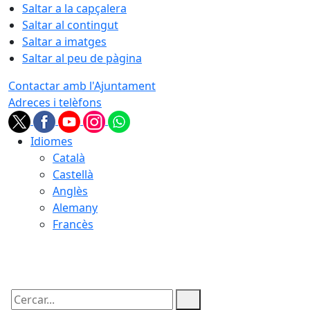
Saltar a la capçalera
Saltar al contingut
Saltar a imatges
Saltar al peu de pàgina
Contactar amb l'Ajuntament
Adreces i telèfons
Idiomes
Català
Castellà
Anglès
Alemany
Francès
07.08.2026 | 19:26