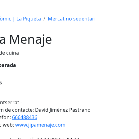
mic | La Piqueta
Mercat no sedentari
pa Menaje
 de cuina
parada
s
tserrat -
 de contacte: David Jiménez Pastrano
èfon:
666488436
c web:
www.jipamenaje.com
cebook
X