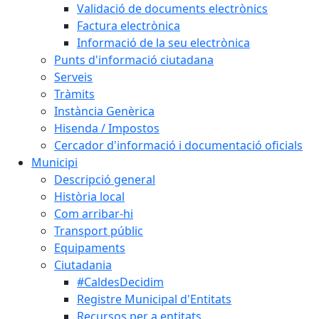
Validació de documents electrònics
Factura electrònica
Informació de la seu electrònica
Punts d'informació ciutadana
Serveis
Tràmits
Instància Genèrica
Hisenda / Impostos
Cercador d'informació i documentació oficials
Municipi
Descripció general
Història local
Com arribar-hi
Transport públic
Equipaments
Ciutadania
#CaldesDecidim
Registre Municipal d'Entitats
Recursos per a entitats