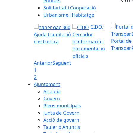
entitats
Darrer
Solidaritat i Cooperació
Urbanisme i Habitatge
CIDO:
Ajuda tramitació
Cercador
Portal de
electrònica
d'informació i
Transpar
documentació
oficials
Anterior
Següent
1
2
Ajuntament
Alcaldia
Govern
Plens municipals
Junta de Govern
Acció de govern
Tauler d'Anuncis