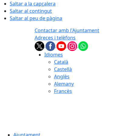
Saltar a la capçalera
Saltar al contingut
Saltar al peu de pàgina
Contactar amb l'Ajuntament
Adreces i telèfons
Idiomes
Català
Castellà
Anglès
Alemany
Francès
07.08.2026 | 23:37
Ajuntament