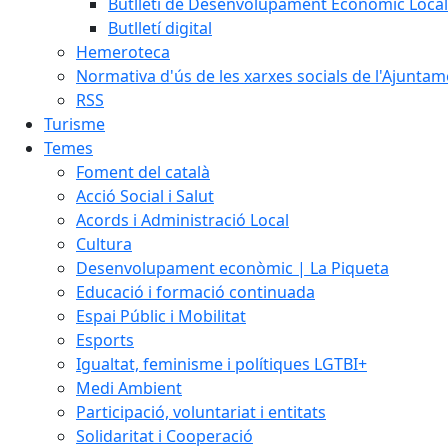
Butlletí de Desenvolupament Econòmic Local
Butlletí digital
Hemeroteca
Normativa d'ús de les xarxes socials de l'Ajunta
RSS
Turisme
Temes
Foment del català
Acció Social i Salut
Acords i Administració Local
Cultura
Desenvolupament econòmic | La Piqueta
Educació i formació continuada
Espai Públic i Mobilitat
Esports
Igualtat, feminisme i polítiques LGTBI+
Medi Ambient
Participació, voluntariat i entitats
Solidaritat i Cooperació