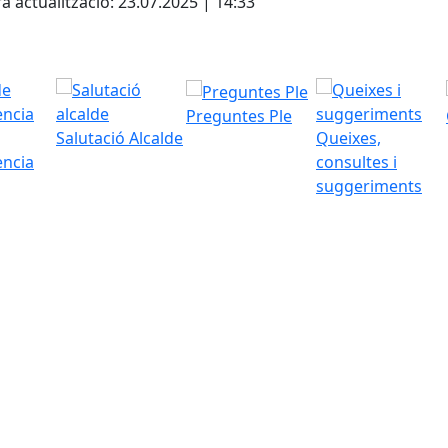
a actualització: 23.07.2025 | 14:33
Preguntes Ple
Salutació Alcalde
Queixes,
ència
consultes i
suggeriments