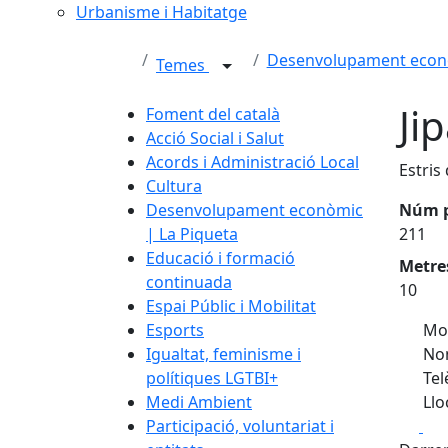
Urbanisme i Habitatge
Desenvolupament econò
Temes
Ji
Foment del català
Acció Social i Salut
Acords i Administració Local
Estris
Cultura
Desenvolupament econòmic
Núm 
| La Piqueta
211
Educació i formació
Metre
continuada
10
Espai Públic i Mobilitat
Esports
Mon
Igualtat, feminisme i
Nom
polítiques LGTBI+
Tel
Medi Ambient
Llo
Fa
Participació, voluntariat i