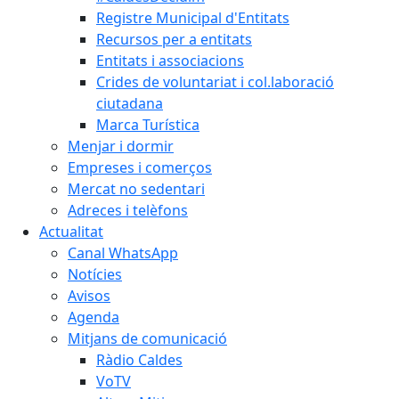
Registre Municipal d'Entitats
Recursos per a entitats
Entitats i associacions
Crides de voluntariat i col.laboració
ciutadana
Marca Turística
Menjar i dormir
Empreses i comerços
Mercat no sedentari
Adreces i telèfons
Actualitat
Canal WhatsApp
Notícies
Avisos
Agenda
Mitjans de comunicació
Ràdio Caldes
VoTV