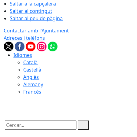
Saltar a la capçalera
Saltar al contingut
Saltar al peu de pàgina
Contactar amb l'Ajuntament
Adreces i telèfons
Idiomes
Català
Castellà
Anglès
Alemany
Francès
10.08.2026 | 19:11
Cercar: