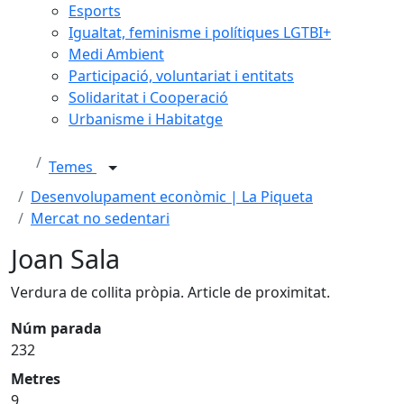
Esports
Igualtat, feminisme i polítiques LGTBI+
Medi Ambient
Participació, voluntariat i entitats
Solidaritat i Cooperació
Urbanisme i Habitatge
Temes
Desenvolupament econòmic | La Piqueta
Mercat no sedentari
Joan Sala
Verdura de collita pròpia. Article de proximitat.
Núm parada
232
Metres
9