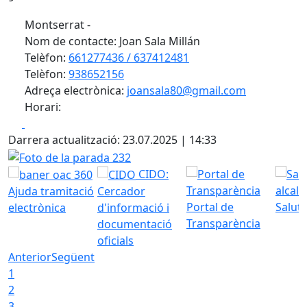
Montserrat -
Nom de contacte: Joan Sala Millán
Telèfon:
661277436 / 637412481
Telèfon:
938652156
Adreça electrònica:
joansala80@gmail.com
Horari:
Facebook
X
Darrera actualització: 23.07.2025 | 14:33
Foto de la parada 232
CIDO:
Ajuda tramitació
Cercador
Portal de
Saluta
electrònica
d'informació i
Transparència
documentació
oficials
Anterior
Següent
1
2
3