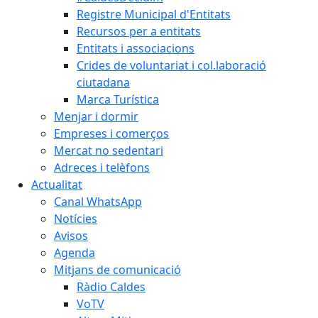
Registre Municipal d'Entitats
Recursos per a entitats
Entitats i associacions
Crides de voluntariat i col.laboració
ciutadana
Marca Turística
Menjar i dormir
Empreses i comerços
Mercat no sedentari
Adreces i telèfons
Actualitat
Canal WhatsApp
Notícies
Avisos
Agenda
Mitjans de comunicació
Ràdio Caldes
VoTV