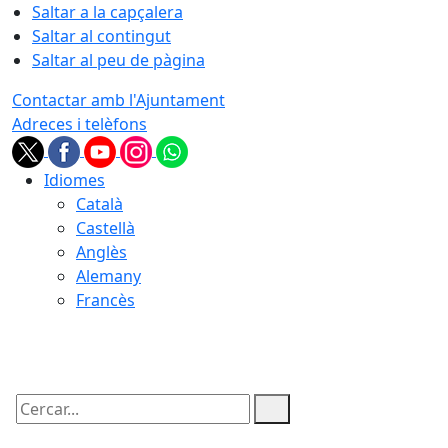
Saltar a la capçalera
Saltar al contingut
Saltar al peu de pàgina
Contactar amb l'Ajuntament
Adreces i telèfons
Idiomes
Català
Castellà
Anglès
Alemany
Francès
07.08.2026 | 19:15
Cercar: