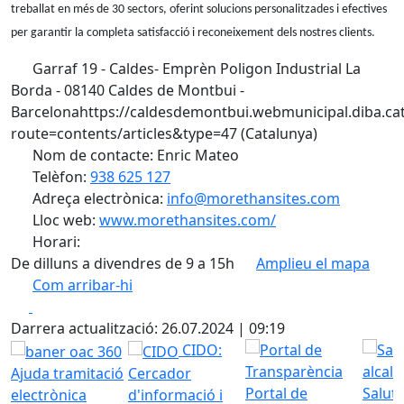
treballat en més de 30 sectors, oferint solucions personalitzades i efectives
per garantir la completa satisfacció i reconeixement dels nostres clients.
Garraf 19 - Caldes- Emprèn Poligon Industrial La
Borda - 08140 Caldes de Montbui -
Barcelonahttps://caldesdemontbui.webmunicipal.diba.ca
route=contents/articles&type=47 (Catalunya)
Nom de contacte: Enric Mateo
Telèfon:
938 625 127
Adreça electrònica:
info@morethansites.com
Lloc web:
www.morethansites.com/
Horari:
De dilluns a divendres de 9 a 15h
Amplieu el mapa
Com arribar-hi
Leaflet
| ©
OpenStreetMap
contributors
Facebook
X
+
Darrera actualització: 26.07.2024 | 09:19
−
CIDO:
Ajuda tramitació
Cercador
Portal de
Saluta
electrònica
d'informació i