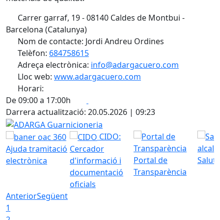
Carrer garraf, 19 - 08140 Caldes de Montbui -
Barcelona (Catalunya)
Nom de contacte: Jordi Andreu Ordines
Telèfon:
684758615
Adreça electrònica:
info@adargacuero.com
Lloc web:
www.adargacuero.com
Horari:
Facebook
X
De 09:00 a 17:00h
Darrera actualització: 20.05.2026 | 09:23
ADARGA Guarnicioneria
CIDO:
Ajuda tramitació
Cercador
Portal de
Saluta
electrònica
d'informació i
Transparència
documentació
oficials
Anterior
Següent
1
2