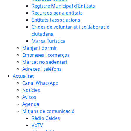
Registre Municipal d'Entitats
Recursos per a entitats
Entitats i associacions
Crides de voluntariat i col.laboració
ciutadana
Marca Turística
Menjar i dormir
Empreses i comerços
Mercat no sedentari
Adreces i telèfons
Actualitat
Canal WhatsApp
Notícies
Avisos
Agenda
Mitjans de comunicació
Ràdio Caldes
VoTV