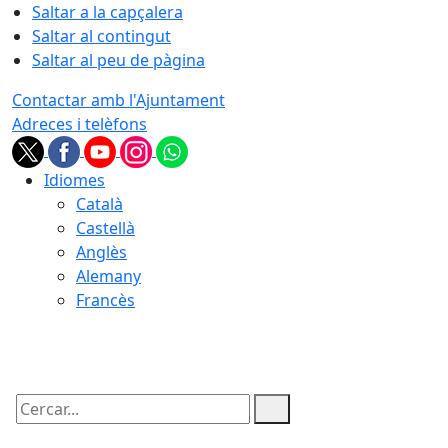
Saltar a la capçalera
Saltar al contingut
Saltar al peu de pàgina
Contactar amb l'Ajuntament
Adreces i telèfons
Idiomes
Català
Castellà
Anglès
Alemany
Francès
09.08.2026 | 10:32
Cercar: