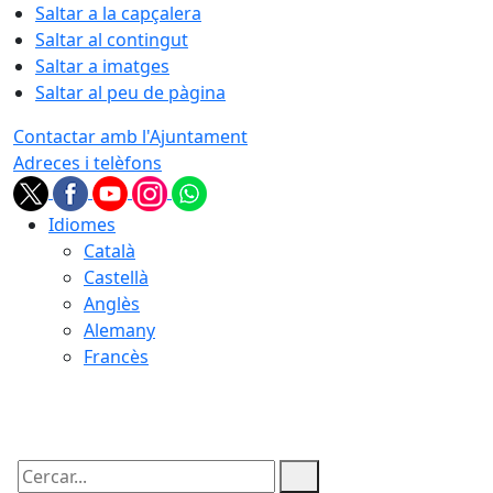
Saltar a la capçalera
Saltar al contingut
Saltar a imatges
Saltar al peu de pàgina
Contactar amb l'Ajuntament
Adreces i telèfons
Idiomes
Català
Castellà
Anglès
Alemany
Francès
08.08.2026 | 08:53