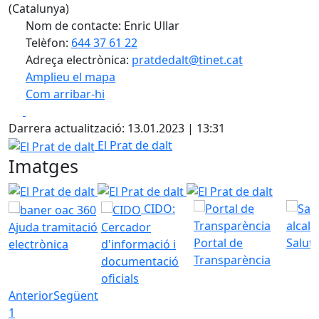
(Catalunya)
Nom de contacte: Enric Ullar
Telèfon:
644 37 61 22
Adreça electrònica:
pratdedalt@tinet.cat
Amplieu el mapa
Com arribar-hi
Leaflet
| ©
OpenStreetMap
contributors
Facebook
X
+
Darrera actualització: 13.01.2023 | 13:31
−
El Prat de dalt
El Prat de dalt
Imatges
El Prat de dalt
El Prat de dalt
El Prat de dalt
CIDO:
Ajuda tramitació
Cercador
Portal de
Saluta
electrònica
d'informació i
Transparència
documentació
oficials
Anterior
Següent
1