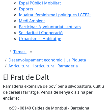
Espai Públic i Mobilitat
Esports
Igualtat, feminisme i polítiques LGTBI+
Medi Ambient
Participació, voluntariat i entitats
Solidaritat i Cooperació
Urbanisme i Habitatge
Temes
Desenvolupament econòmic | La Piqueta
Agricultura, Horticultura i Ramaderia
El Prat de Dalt
Ramaderia extensiva de boví per a silvopastura. Cultiu
de cereal i farratge. Venda de llenya d'alzina per
encàrrec.
c-59 - 08140 Caldes de Montbui - Barcelona