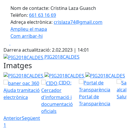
Nom de contacte: Cristina Laza Guasch
Telèfon:
661 63 16 69
Adreça electrònica:
crislaza74@gmail.com
Amplieu el mapa
Com arribar-hi
Leaflet
| ©
OpenStreetMap
contributors
Facebook
X
+
Darrera actualització: 2.02.2023 | 14:01
−
PIG2018CALDES
PIG2018CALDES
Imatges
PIG2018CALDES
PIG2018CALDES
PIG2018CALDES
CIDO:
Ajuda tramitació
Cercador
Portal de
Saluta
electrònica
d'informació i
Transparència
documentació
oficials
Anterior
Següent
1