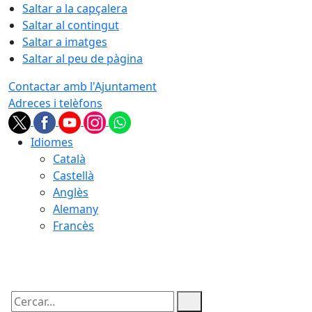
Saltar a la capçalera
Saltar al contingut
Saltar a imatges
Saltar al peu de pàgina
Contactar amb l'Ajuntament
Adreces i telèfons
Idiomes
Català
Castellà
Anglès
Alemany
Francès
06.08.2026 | 22:01