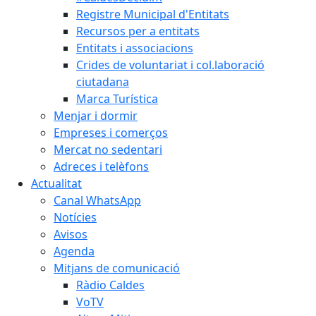
Registre Municipal d'Entitats
Recursos per a entitats
Entitats i associacions
Crides de voluntariat i col.laboració
ciutadana
Marca Turística
Menjar i dormir
Empreses i comerços
Mercat no sedentari
Adreces i telèfons
Actualitat
Canal WhatsApp
Notícies
Avisos
Agenda
Mitjans de comunicació
Ràdio Caldes
VoTV