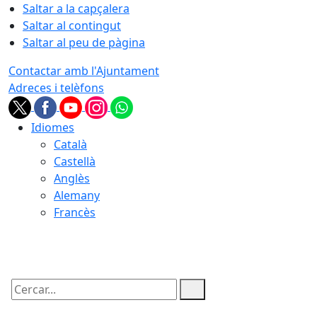
Saltar a la capçalera
Saltar al contingut
Saltar al peu de pàgina
Contactar amb l'Ajuntament
Adreces i telèfons
Idiomes
Català
Castellà
Anglès
Alemany
Francès
06.08.2026 | 09:03
Cercar: