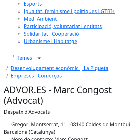
Esports
Igualtat, feminisme i polítiques LGTBI+
Medi Ambient
Participació, voluntariat i entitats
Solidaritat i Cooperació
Urbanisme i Habitatge
Temes
Desenvolupament econòmic | La Piqueta
Empreses i Comerços
ADVOR.ES - Marc Congost
(Advocat)
Despatx d'Advocats
Gregori Montserrat, 11 - 08140 Caldes de Montbui -
Barcelona (Catalunya)
Nom de contacte: Marc Congost