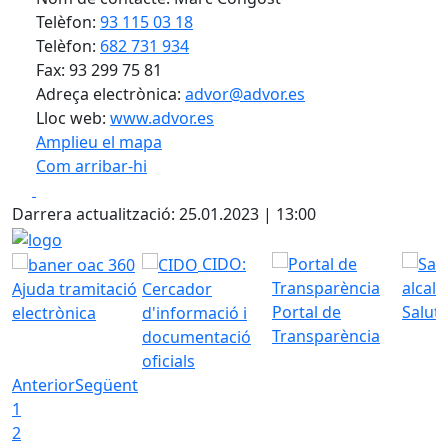
Telèfon:
93 115 03 18
Telèfon:
682 731 934
Fax: 93 299 75 81
Adreça electrònica:
advor@advor.es
Lloc web:
www.advor.es
Amplieu el mapa
Com arribar-hi
Leaflet
| ©
OpenStreetMap
contributors
Facebook
X
+
Darrera actualització: 25.01.2023 | 13:00
−
logo
CIDO:
Ajuda tramitació
Cercador
Portal de
Saluta
electrònica
d'informació i
Transparència
documentació
oficials
Anterior
Següent
1
2