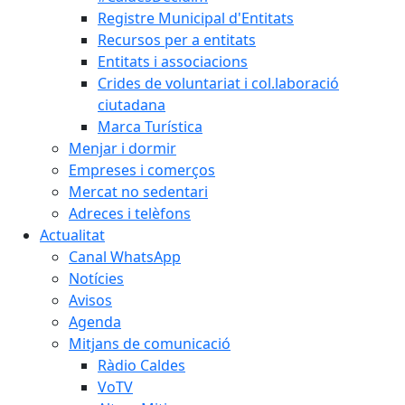
Registre Municipal d'Entitats
Recursos per a entitats
Entitats i associacions
Crides de voluntariat i col.laboració
ciutadana
Marca Turística
Menjar i dormir
Empreses i comerços
Mercat no sedentari
Adreces i telèfons
Actualitat
Canal WhatsApp
Notícies
Avisos
Agenda
Mitjans de comunicació
Ràdio Caldes
VoTV