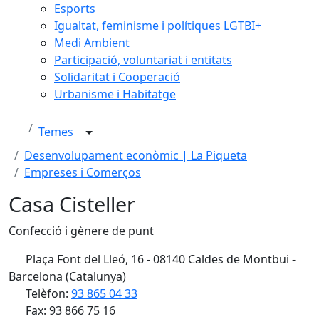
Esports
Igualtat, feminisme i polítiques LGTBI+
Medi Ambient
Participació, voluntariat i entitats
Solidaritat i Cooperació
Urbanisme i Habitatge
Temes
Desenvolupament econòmic | La Piqueta
Empreses i Comerços
Casa Cisteller
Confecció i gènere de punt
Plaça Font del Lleó, 16 - 08140 Caldes de Montbui -
Barcelona (Catalunya)
Telèfon:
93 865 04 33
Fax: 93 866 75 16