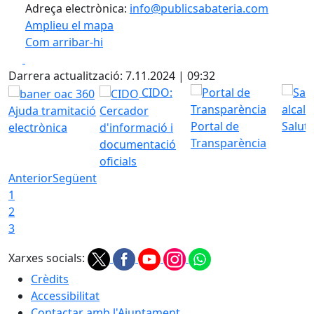
Adreça electrònica:
info@publicsabateria.com
Amplieu el mapa
Com arribar-hi
Leaflet
| ©
OpenStreetMap
contributors
Facebook
X
+
Darrera actualització: 7.11.2024 | 09:32
−
CIDO:
Ajuda tramitació
Cercador
Portal de
Saluta
electrònica
d'informació i
Transparència
documentació
oficials
Anterior
Següent
1
2
3
Xarxes socials:
Crèdits
Accessibilitat
Contactar amb l'Ajuntament