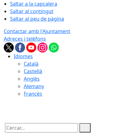
Saltar a la capçalera
Saltar al contingut
Saltar al peu de pàgina
Contactar amb l'Ajuntament
Adreces i telèfons
Idiomes
Català
Castellà
Anglès
Alemany
Francès
09.08.2026 | 04:45
Cercar: