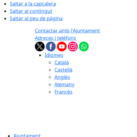
Saltar a la capçalera
Saltar al contingut
Saltar al peu de pàgina
Contactar amb l'Ajuntament
Adreces i telèfons
Idiomes
Català
Castellà
Anglès
Alemany
Francès
06.08.2026 | 04:18
Ajuntament