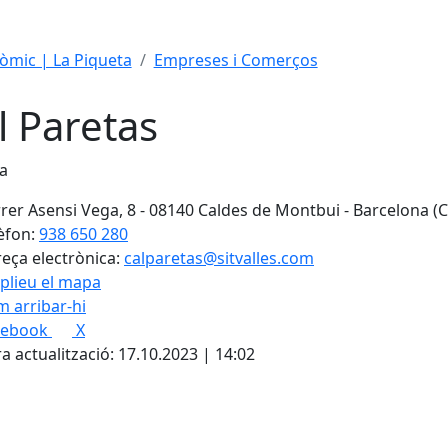
mic | La Piqueta
Empreses i Comerços
l Paretas
ia
rer Asensi Vega, 8 - 08140 Caldes de Montbui - Barcelona (
èfon:
938 650 280
eça electrònica:
calparetas@sitvalles.com
plieu el mapa
 arribar-hi
cebook
X
a actualització: 17.10.2023 | 14:02