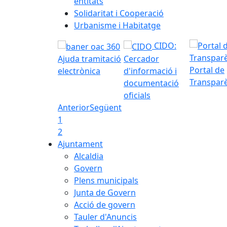
entitats
Solidaritat i Cooperació
Urbanisme i Habitatge
CIDO:
Ajuda tramitació
Cercador
Portal de
electrònica
d'informació i
Transpar
documentació
oficials
Anterior
Següent
1
2
Ajuntament
Alcaldia
Govern
Plens municipals
Junta de Govern
Acció de govern
Tauler d'Anuncis