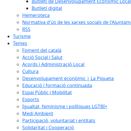
Butlletí de Desenvolupament Econòmic Local
Butlletí digital
Hemeroteca
Normativa d'ús de les xarxes socials de l'Ajunta
RSS
Turisme
Temes
Foment del català
Acció Social i Salut
Acords i Administració Local
Cultura
Desenvolupament econòmic | La Piqueta
Educació i formació continuada
Espai Públic i Mobilitat
Esports
Igualtat, feminisme i polítiques LGTBI+
Medi Ambient
Participació, voluntariat i entitats
Solidaritat i Cooperació