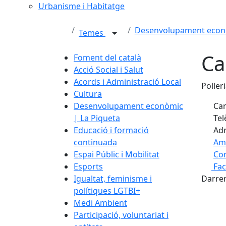
Urbanisme i Habitatge
Desenvolupament econò
Temes
Ca
Foment del català
Acció Social i Salut
Acords i Administració Local
Poller
Cultura
Desenvolupament econòmic
Car
| La Piqueta
Tel
Educació i formació
Adr
continuada
Am
Espai Públic i Mobilitat
Com
Esports
Fa
+
Igualtat, feminisme i
Darrer
−
polítiques LGTBI+
Medi Ambient
Participació, voluntariat i