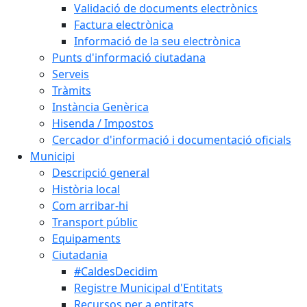
Validació de documents electrònics
Factura electrònica
Informació de la seu electrònica
Punts d'informació ciutadana
Serveis
Tràmits
Instància Genèrica
Hisenda / Impostos
Cercador d'informació i documentació oficials
Municipi
Descripció general
Història local
Com arribar-hi
Transport públic
Equipaments
Ciutadania
#CaldesDecidim
Registre Municipal d'Entitats
Recursos per a entitats